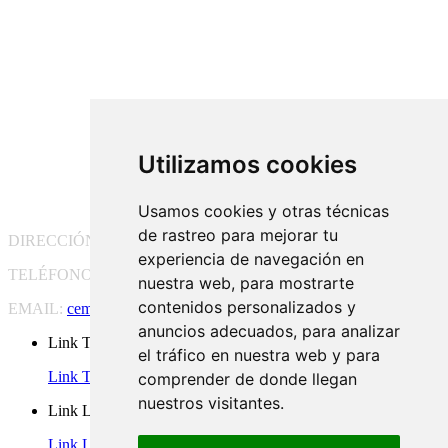
Utilizamos cookies
Usamos cookies y otras técnicas
de rastreo para mejorar tu
DIRECCIÓN:
Pg. Vall d'Hebron, 119-129, 08035 Barcelona
experiencia de navegación en
TELÉFONO:
(+34) 93 175 15 55
nuestra web, para mostrarte
contenidos personalizados y
EMAIL:
cem-cat@cem-cat.org
anuncios adecuados, para analizar
Link Twitter
el tráfico en nuestra web y para
Link Twitter
comprender de donde llegan
nuestros visitantes.
Link Linkedin
Link Linkedin