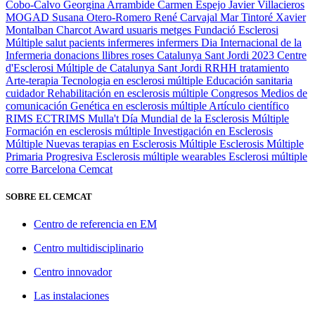
Cobo-Calvo
Georgina Arrambide
Carmen Espejo
Javier Villacieros
MOGAD
Susana Otero-Romero
René Carvajal
Mar Tintoré
Xavier
Montalban
Charcot Award
usuaris
metges
Fundació Esclerosi
Múltiple
salut
pacients
infermeres
infermers
Dia Internacional de la
Infermeria
donacions
llibres
roses
Catalunya
Sant Jordi 2023
Centre
d'Esclerosi Múltiple de Catalunya
Sant Jordi
RRHH
tratamiento
Arte-terapia
Tecnologia en esclerosi múltiple
Educación sanitaria
cuidador
Rehabilitación en esclerosis múltiple
Congresos
Medios de
comunicación
Genética en esclerosis múltiple
Artículo científico
RIMS
ECTRIMS
Mulla't
Día Mundial de la Esclerosis Múltiple
Formación en esclerosis múltiple
Investigación en Esclerosis
Múltiple
Nuevas terapias en Esclerosis Múltiple
Esclerosis Múltiple
Primaria Progresiva
Esclerosis múltiple
wearables
Esclerosi múltiple
corre
Barcelona
Cemcat
SOBRE EL CEMCAT
Centro de referencia en EM
Centro multidisciplinario
Centro innovador
Las instalaciones