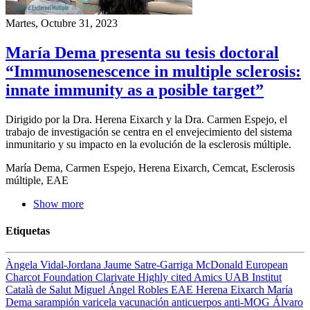
Martes, Octubre 31, 2023
María Dema presenta su tesis doctoral
“Immunosenescence in multiple sclerosis:
innate immunity as a posible target”
Dirigido por la Dra. Herena Eixarch y la Dra. Carmen Espejo, el
trabajo de investigación se centra en el envejecimiento del sistema
inmunitario y su impacto en la evolución de la esclerosis múltiple.
María Dema, Carmen Espejo, Herena Eixarch, Cemcat, Esclerosis
múltiple, EAE
Show more
Etiquetas
Àngela Vidal-Jordana
Jaume Satre-Garriga
McDonald
European
Charcot Foundation
Clarivate
Highly cited
Amics UAB
Institut
Català de Salut
Miguel Ángel Robles
EAE
Herena Eixarch
María
Dema
sarampión
varicela
vacunación
anticuerpos anti-MOG
Álvaro