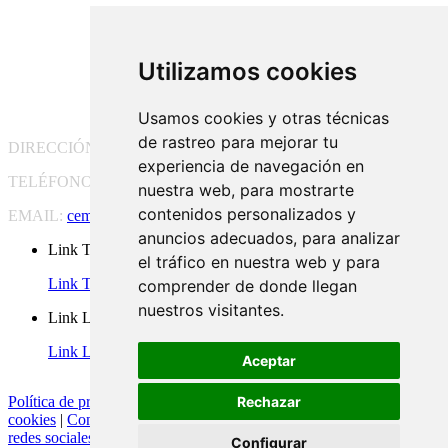
Utilizamos cookies
Usamos cookies y otras técnicas
de rastreo para mejorar tu
DIRECCIÓN:
Pg. Vall d'Hebron, 119-129, 08035 Barcelona
experiencia de navegación en
TELÉFONO:
(+34) 93 175 15 55
nuestra web, para mostrarte
contenidos personalizados y
EMAIL:
cem-cat@cem-cat.org
anuncios adecuados, para analizar
Link Twitter
el tráfico en nuestra web y para
Link Twitter
comprender de donde llegan
nuestros visitantes.
Link Linkedin
Link Linkedin
Aceptar
Política de privacidad
|
Aviso legal
|
Política de cookies
|
Configurar
Rechazar
cookies
|
Condiciones generales de contratación
|
Política de redes
redes sociales
Configurar