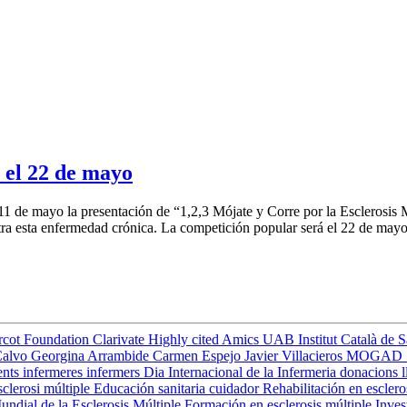
e el 22 de mayo
11 de mayo la presentación de “1,2,3 Mójate y Corre por la Esclerosis 
ntra esta enfermedad crónica. La competición popular será el 22 de may
rcot Foundation
Clarivate
Highly cited
Amics UAB
Institut Català de 
Calvo
Georgina Arrambide
Carmen Espejo
Javier Villacieros
MOGAD
ents
infermeres
infermers
Dia Internacional de la Infermeria
donacions
l
clerosi múltiple
Educación sanitaria
cuidador
Rehabilitación en esclero
undial de la Esclerosis Múltiple
Formación en esclerosis múltiple
Inves