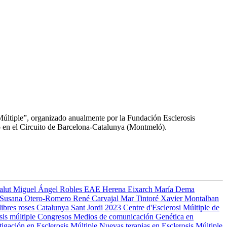
Múltiple”, organizado anualmente por la Fundación Esclerosis
o en el Circuito de Barcelona-Catalunya (Montmeló).
Salut
Miguel Ángel Robles
EAE
Herena Eixarch
María Dema
Susana Otero-Romero
René Carvajal
Mar Tintoré
Xavier Montalban
libres
roses
Catalunya
Sant Jordi 2023
Centre d'Esclerosi Múltiple de
sis múltiple
Congresos
Medios de comunicación
Genética en
tigación en Esclerosis Múltiple
Nuevas terapias en Esclerosis Múltiple