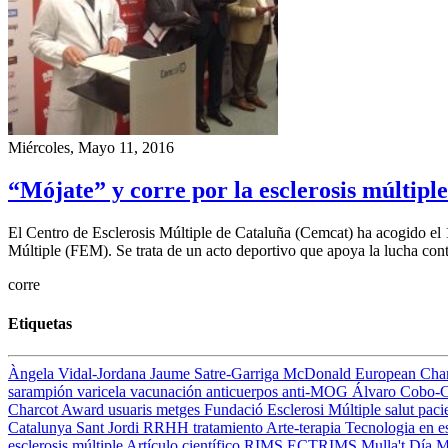
Miércoles, Mayo 11, 2016
“Mójate” y corre por la esclerosis múltipl
El Centro de Esclerosis Múltiple de Cataluña (Cemcat) ha acogido el 
Múltiple (FEM). Se trata de un acto deportivo que apoya la lucha co
corre
Etiquetas
Àngela Vidal-Jordana
Jaume Satre-Garriga
McDonald
European Cha
sarampión
varicela
vacunación
anticuerpos anti-MOG
Álvaro Cobo-
Charcot Award
usuaris
metges
Fundació Esclerosi Múltiple
salut
paci
Catalunya
Sant Jordi
RRHH
tratamiento
Arte-terapia
Tecnologia en es
esclerosis múltiple
Artículo científico
RIMS
ECTRIMS
Mulla't
Día M