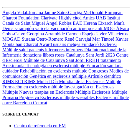
Àngela Vidal-Jordana
Jaume Satre-Garriga
McDonald
European
Charcot Foundation
Clarivate
Highly cited
Amics UAB
Institut
Català de Salut
Miguel Ángel Robles
EAE
Herena Eixarch
María
Dema
sarampión
varicela
vacunación
anticuerpos anti-MOG
Álvaro
Cobo-Calvo
Georgina Arrambide
Carmen Espejo
Javier Villacieros
MOGAD
Susana Otero-Romero
René Carvajal
Mar Tintoré
Xavier
Montalban
Charcot Award
usuaris
metges
Fundació Esclerosi
Múltiple
salut
pacients
infermeres
infermers
Dia Internacional de la
Infermeria
donacions
llibres
roses
Catalunya
Sant Jordi 2023
Centre
d'Esclerosi Múltiple de Catalunya
Sant Jordi
RRHH
tratamiento
Arte-terapia
Tecnologia en esclerosi múltiple
Educación sanitaria
cuidador
Rehabilitación en esclerosis múltiple
Congresos
Medios de
comunicación
Genética en esclerosis múltiple
Artículo científico
RIMS
ECTRIMS
Mulla't
Día Mundial de la Esclerosis Múltiple
Formación en esclerosis múltiple
Investigación en Esclerosis
Múltiple
Nuevas terapias en Esclerosis Múltiple
Esclerosis Múltiple
Primaria Progresiva
Esclerosis múltiple
wearables
Esclerosi múltiple
corre
Barcelona
Cemcat
SOBRE EL CEMCAT
Centro de referencia en EM