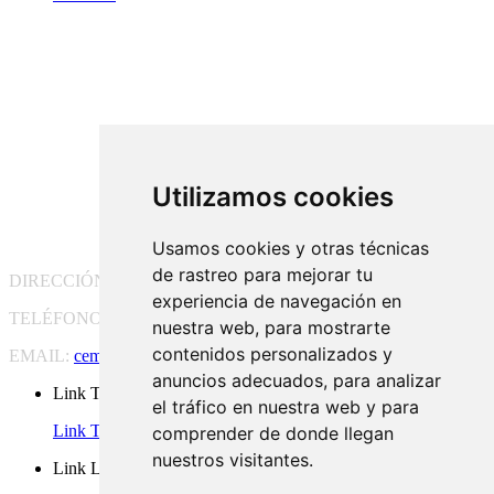
Utilizamos cookies
Usamos cookies y otras técnicas
de rastreo para mejorar tu
DIRECCIÓN:
Pg. Vall d'Hebron, 119-129, 08035 Barcelona
experiencia de navegación en
TELÉFONO:
(+34) 93 175 15 55
nuestra web, para mostrarte
contenidos personalizados y
EMAIL:
cem-cat@cem-cat.org
anuncios adecuados, para analizar
Link Twitter
el tráfico en nuestra web y para
Link Twitter
comprender de donde llegan
nuestros visitantes.
Link Linkedin