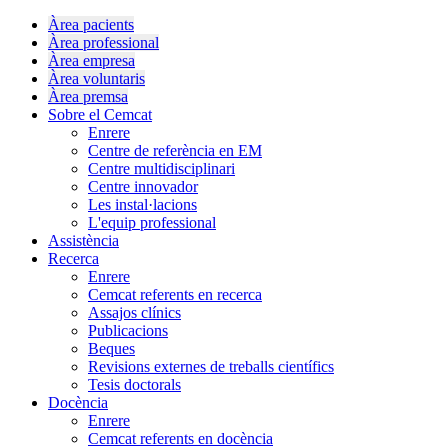
Àrea pacients
Àrea professional
Àrea empresa
Àrea voluntaris
Àrea premsa
Sobre el Cemcat
Enrere
Centre de referència en EM
Centre multidisciplinari
Centre innovador
Les instal·lacions
L'equip professional
Assistència
Recerca
Enrere
Cemcat referents en recerca
Assajos clínics
Publicacions
Beques
Revisions externes de treballs científics
Tesis doctorals
Docència
Enrere
Cemcat referents en docència