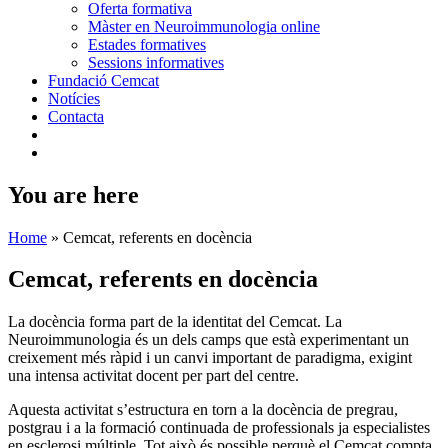
Oferta formativa
Màster en Neuroimmunologia online
Estades formatives
Sessions informatives
Fundació Cemcat
Notícies
Contacta
You are here
Home
»
Cemcat, referents en docència
Cemcat, referents en docència
La docència forma part de la identitat del Cemcat. La
Neuroimmunologia és un dels camps que està experimentant un
creixement més ràpid i un canvi important de paradigma, exigint
una intensa activitat docent per part del centre.
Aquesta activitat s’estructura en torn a la docència de pregrau,
postgrau i a la formació continuada de professionals ja especialistes
en esclerosi múltiple. Tot això és possible perquè el Cemcat compta