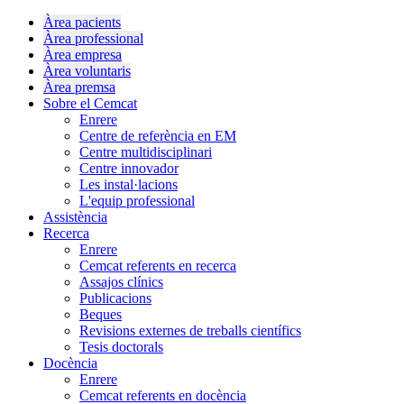
Àrea pacients
Àrea professional
Àrea empresa
Àrea voluntaris
Àrea premsa
Sobre el Cemcat
Enrere
Centre de referència en EM
Centre multidisciplinari
Centre innovador
Les instal·lacions
L'equip professional
Assistència
Recerca
Enrere
Cemcat referents en recerca
Assajos clínics
Publicacions
Beques
Revisions externes de treballs científics
Tesis doctorals
Docència
Enrere
Cemcat referents en docència