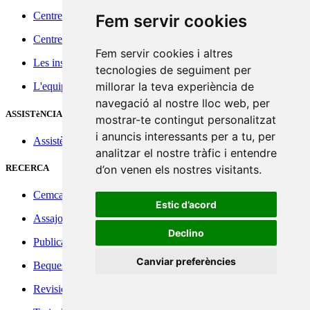
Centre multidisciplinari
Fem servir cookies
Centre innovador
Fem servir cookies i altres
Les instal·lacions
tecnologies de seguiment per
millorar la teva experiència de
L'equip professional
navegació al nostre lloc web, per
ASSISTèNCIA
mostrar-te contingut personalitzat
i anuncis interessants per a tu, per
Assistència
analitzar el nostre tràfic i entendre
RECERCA
d’on venen els nostres visitants.
Cemcat referents en recerca
Estic d’acord
Assajos clínics
Declino
Publicacions
Canviar preferències
Beques
Revisions externes de treballs científics