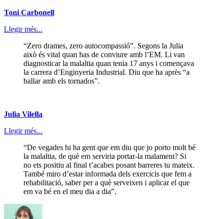
Toni Carbonell
Llegir més...
“Zero drames, zero autocompassió”. Segons la Julia
això és vital quan has de conviure amb l’EM. Li van
diagnosticar la malaltia quan tenia 17 anys i començava
la carrera d’Enginyeria Industrial. Diu que ha après “a
ballar amb els tornados”.
Julia Vilella
Llegir més...
“De vegades hi ha gent que em diu que jo porto molt bé
la malaltia, de què em serviria portar-la malament? Si
no ets positiu al final t’acabes posant barreres tu mateix.
També miro d’estar informada dels exercicis que fem a
rehabilitació, saber per a què serveixen i aplicar el que
em va bé en el meu dia a dia”.