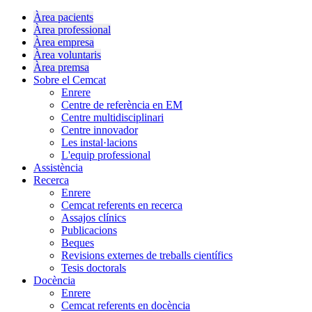
Àrea pacients
Àrea professional
Àrea empresa
Àrea voluntaris
Àrea premsa
Sobre el Cemcat
Enrere
Centre de referència en EM
Centre multidisciplinari
Centre innovador
Les instal·lacions
L'equip professional
Assistència
Recerca
Enrere
Cemcat referents en recerca
Assajos clínics
Publicacions
Beques
Revisions externes de treballs científics
Tesis doctorals
Docència
Enrere
Cemcat referents en docència