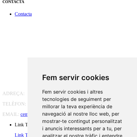
CONTACTA
Contacta
Fem servir cookies
Fem servir cookies i altres
ADREÇA:
Pg. Vall d'Hebron, 119-129, 08035 Barcelona
tecnologies de seguiment per
TELÈFON:
93 175 15 55
millorar la teva experiència de
navegació al nostre lloc web, per
EMAIL:
cem-cat@cem-cat.org
mostrar-te contingut personalitzat
Link Twitter
i anuncis interessants per a tu, per
Link Twitter
analitzar el nostre tràfic i entendre