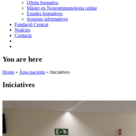
Oferta formativa
Màster en Neuroimmunologia online
Estades formatives
Sessions informatives
Fundació Cemcat
Notícies
Contacta
You are here
Home
»
Àrea pacients
»
Iniciatives
Iniciatives