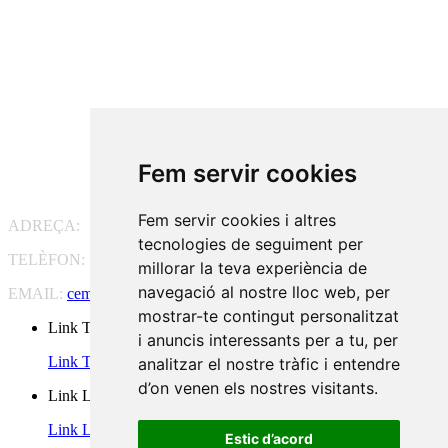
Fem servir cookies
Fem servir cookies i altres
ADREÇA:
Pg. Vall d'Hebron, 119-129, 08035 Barcelona
tecnologies de seguiment per
TELÈFON:
93 175 15 55
millorar la teva experiència de
navegació al nostre lloc web, per
EMAIL:
cem-cat@cem-cat.org
mostrar-te contingut personalitzat
Link Twitter
i anuncis interessants per a tu, per
Link Twitter
analitzar el nostre tràfic i entendre
d’on venen els nostres visitants.
Link Linkedin
Link Linkedin
Estic d’acord