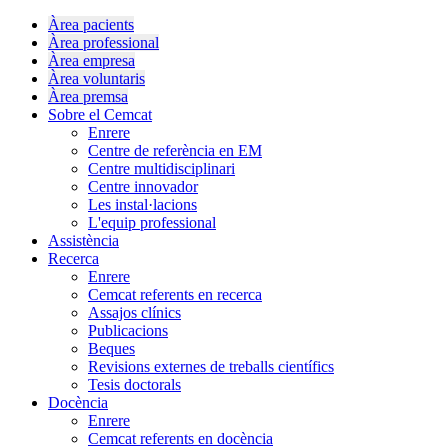
Àrea pacients
Àrea professional
Àrea empresa
Àrea voluntaris
Àrea premsa
Sobre el Cemcat
Enrere
Centre de referència en EM
Centre multidisciplinari
Centre innovador
Les instal·lacions
L'equip professional
Assistència
Recerca
Enrere
Cemcat referents en recerca
Assajos clínics
Publicacions
Beques
Revisions externes de treballs científics
Tesis doctorals
Docència
Enrere
Cemcat referents en docència