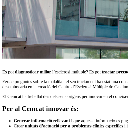
Es pot
diagnosticar millor
l’esclerosi múltiple? Es pot
tractar prec
Fer-se preguntes sobre la malaltia i el seu tractament ha estat una con
desembocaria en la creació del Centre d’Esclerosi Múltiple de Catalu
El Cemcat ha treballat des dels seus orígens per innovar en el coneixeme
Per al Cemcat
innovar
és:
Generar informació rellevant
i que aquesta informació es pu
Crear
unitats d’actuació per a problemes clínics específics
i 