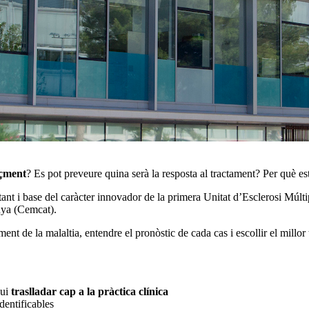
oçment
? Es pot preveure quina serà la resposta al tractament? Per què e
stant i base del caràcter innovador de la primera Unitat d’Esclerosi Múlti
nya (Cemcat).
nt de la malaltia, entendre el pronòstic de cada cas i escollir el millor
gui
traslladar cap a la pràctica clínica
identificables