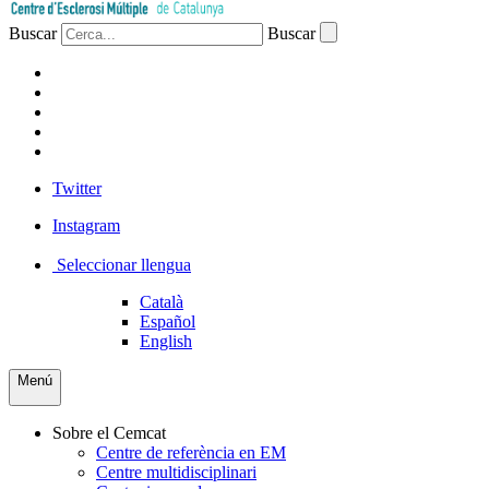
Buscar
Buscar
PACIENTS
PROFESSIONAL
EMPRESA
VOLUNTARIS
PREMSA
Twitter
Instagram
Seleccionar llengua
Català
Español
English
Menú
Sobre el Cemcat
Centre de referència en EM
Centre multidisciplinari