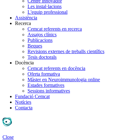
Centre innovador
Les instal·lacions
L'equip professional
Assistència
Recerca
Cemcat referents en recerca
Assajos clínics
Publicacions
Beques
Revisions externes de treballs científics
Tesis doctorals
Docència
Cemcat referents en docència
Oferta formativa
Màster en Neuroimmunologia online
Estades formatives
Sessions informatives
Fundació Cemcat
Notícies
Contacta
Close