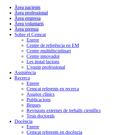
Àrea pacients
Àrea professional
Àrea empresa
Àrea voluntaris
Àrea premsa
Sobre el Cemcat
Enrere
Centre de referència en EM
Centre multidisciplinari
Centre innovador
Les instal·lacions
L'equip professional
Assistència
Recerca
Enrere
Cemcat referents en recerca
Assajos clínics
Publicacions
Beques
Revisions externes de treballs científics
Tesis doctorals
Docència
Enrere
Cemcat referents en docència