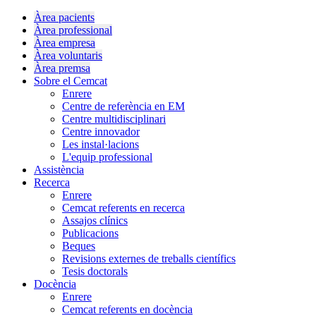
Àrea pacients
Àrea professional
Àrea empresa
Àrea voluntaris
Àrea premsa
Sobre el Cemcat
Enrere
Centre de referència en EM
Centre multidisciplinari
Centre innovador
Les instal·lacions
L'equip professional
Assistència
Recerca
Enrere
Cemcat referents en recerca
Assajos clínics
Publicacions
Beques
Revisions externes de treballs científics
Tesis doctorals
Docència
Enrere
Cemcat referents en docència