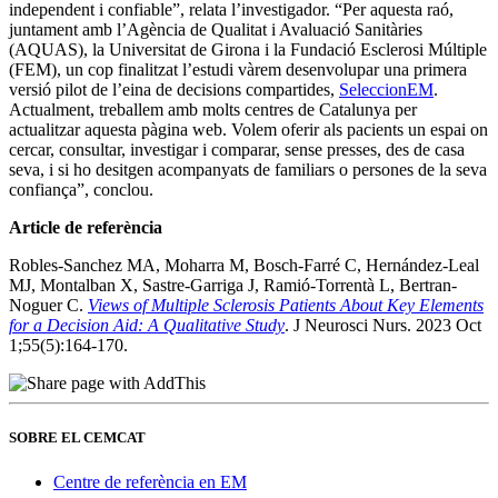
independent i confiable”, relata l’investigador. “Per aquesta raó,
juntament amb l’Agència de Qualitat i Avaluació Sanitàries
(AQUAS), la Universitat de Girona i la Fundació Esclerosi Múltiple
(FEM), un cop finalitzat l’estudi vàrem desenvolupar una primera
versió pilot de l’eina de decisions compartides,
SeleccionEM
.
Actualment, treballem amb molts centres de Catalunya per
actualitzar aquesta pàgina web. Volem oferir als pacients un espai on
cercar, consultar, investigar i comparar, sense presses, des de casa
seva, i si ho desitgen acompanyats de familiars o persones de la seva
confiança”, conclou.
Article de referència
Robles-Sanchez MA, Moharra M, Bosch-Farré C, Hernández-Leal
MJ, Montalban X, Sastre-Garriga J, Ramió-Torrentà L, Bertran-
Noguer C.
Views of Multiple Sclerosis Patients About Key Elements
for a Decision Aid: A Qualitative Study
. J Neurosci Nurs. 2023 Oct
1;55(5):164-170.
SOBRE EL CEMCAT
Centre de referència en EM