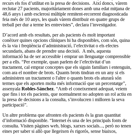
recurs els fos d’utilitat en la presa de decisions. Així doncs, vàrem
reclutar 27 pacients, majoritàriament dones amb una edat mitjana de
48,6 anys i amb esclerosi múltiple remitent-recorrent diagnosticada
feia més de 10 anys, les quals vàrem distribuir en quatre grups de
treball per dur a terme les entrevistes”, declara l’investigador.
D’acord amb els resultats, per als pacients és molt important
conèixer quines opcions clíniques hi ha disponibles, com són, quina
és la via i freqüència d’administració, l’efectivitat o els efectes
secundaris, abans de prendre una decisió. A més, aquesta
informació ha de ser accessible i emprar un llenguatge comprensible
per a ells. “Per exemple, quan parlem de l’efectivitat d’un
tractament, cal emprar conceptes que els siguin familiars i entenguin,
com ara el nombre de brots. Quants brots tindran en un any si els
administren un tractament o l'altre o quants brots els aturarà són
termes que els aporten molta més informació que un percentatge”,
assenyala
Robles-Sánchez
. “Amb el coneixement adequat, veiem
que fins i tot els pacients, que normalment no adopten un rol actiu en
la presa de decisions a la consulta, s’involucren i milloren la seva
participació”.
Un altre problema que afronten els pacients és la gran quantitat
d’informació disponible. “Internet és una de les principals fonts de
consulta. Visiten pàgines web, blogs, xarxes socials..., però no tenen
eines per saber si allò que llegeixen és rigorós, sense biaixos,