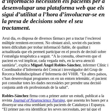
d’informació necessiten els pacients per a
desenvolupar una plataforma web que els
sigui d’utilitat a l’hora d’involucrar-se en
la presa de decisions sobre el seu
tractament.
Avui dia, es disposa de diversos fàrmacs per a tractar l’esclerosi
múltiple remitent-recorrent. No obstant això, sovint els pacients
tenen dificultats per trobar informació fiable, de qualitat i
actualitzada que els permeti participar en el procés de decisió sobre
l’estratègia terapèutica a seguir. “A la consulta, observem que el
pacient es vol implicar, cada vegada més, en la seva atenció
sanitària”, explica
Miguel Ángel Robles-Sánchez
, infermer Clínic i
Coordinador d’Infermeria del Cemcat i investigador del Grup de
Recerca Multidisciplinari d’Infermeria del VHIR. “En altres països,
s’han desenvolupat programes on en un entorn telemàtic, el pacient
pot consultar totes les dades necessàries per prendre una decisió
conjunta amb els professionals de la salut”.
Robles-Sánchez
firma com a primer autor un estudi, publicat a la
revista
Journal of Neuroscience Nursing
, que assenta les bases per a
dissenyar una eina semblant pels pacients de Catalunya i Espanya.
“El primer pas era identificar les seves necessitats, per tal que el