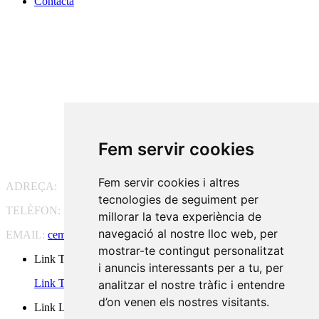
Contacta
Fem servir cookies
Fem servir cookies i altres
ADREÇA:
Pg. Vall d'Hebron, 119-129, 08035 Barcelona
tecnologies de seguiment per
TELÈFON:
93 175 15 55
millorar la teva experiència de
navegació al nostre lloc web, per
EMAIL:
cem-cat@cem-cat.org
mostrar-te contingut personalitzat
Link Twitter
i anuncis interessants per a tu, per
Link Twitter
analitzar el nostre tràfic i entendre
d’on venen els nostres visitants.
Link Linkedin