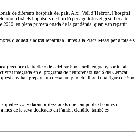
nals de diferents hospitals del país. Així, Vall d’Hebron, l’hospital
bron rebrà els impulsors de l’acció per agrair-los el gest. Per altra
i de 2020, en plena primera onada de la pandèmia, quan van repartir
bres d’aquest sindicat repartiran llibres a la Plaça Messi per a tots els
t) recupera la tradició de celebrar Sant Jordi, enguany sortint al
 activitat integrada en el programa de neurorehabilitació del Cemcat
 Aquest any han preparat una rosa, un punt de llibre i una figura de Sant
n la qual es convidaran professionals que han publicat contes i
, a més de la seva dedicació en l’àmbit científic, també es