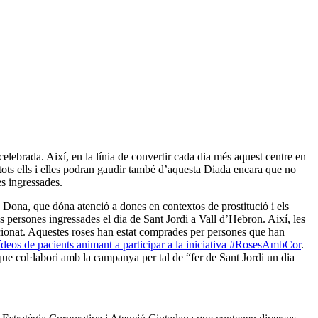
ebrada. Així, en la línia de convertir cada dia més aquest centre en
tots ells i elles podran gaudir també d’aquesta Diada encara que no
es ingressades.
la Dona, que dóna atenció a dones en contextos de prostitució i els
es persones ingressades el dia de Sant Jordi a Vall d’Hebron. Així, les
eccionat. Aquestes roses han estat comprades per persones que han
ídeos de pacients animant a participar a la iniciativa #RosesAmbCor
.
ue col·labori amb la campanya per tal de “fer de Sant Jordi un dia