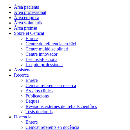
Àrea pacients
Àrea professional
Àrea empresa
Àrea voluntaris
Àrea premsa
Sobre el Cemcat
Enrere
Centre de referència en EM
Centre multidisciplinari
Centre innovador
Les instal·lacions
L'equip professional
Assistència
Recerca
Enrere
Cemcat referents en recerca
Assajos clínics
Publicacions
Beques
Revisions externes de treballs científics
Tesis doctorals
Docència
Enrere
Cemcat referents en docència