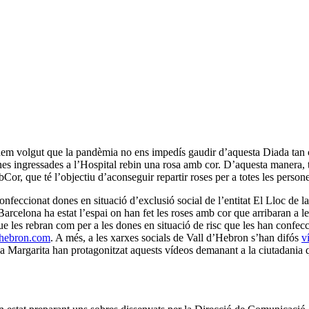
em volgut que la pandèmia no ens impedís gaudir d’aquesta Diada tan cel
nes ingressades a l’Hospital rebin una rosa amb cor. D’aquesta manera, 
or, que té l’objectiu d’aconseguir repartir roses per a totes les person
confeccionat dones en situació d’exclusió social de l’entitat El Lloc de 
Barcelona ha estat l’espai on han fet les roses amb cor que arribaran a l
que les rebran com per a les dones en situació de risc que les han conf
llhebron.com
. A més, a les xarxes socials de Vall d’Hebron s’han difós
v
la Margarita han protagonitzat aquests vídeos demanant a la ciutadania q