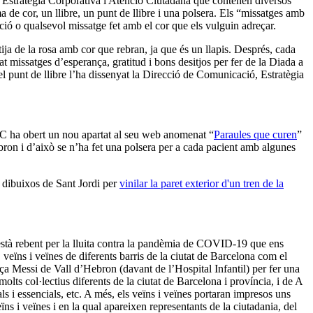
ó, Estratègia Corporativa i Atenció Ciutadana que contenen diversos
 de cor, un llibre, un punt de llibre i una polsera. Els “missatges amb
ració o qualsevol missatge fet amb el cor que els vulguin adreçar.
 tija de la rosa amb cor que rebran, ja que és un llapis. Després, cada
at missatges d’esperança, gratitud i bons desitjos per fer de la Diada a
l punt de llibre l’ha dissenyat la Direcció de Comunicació, Estratègia
GC ha obert un nou apartat al seu web anomenat “
Paraules que curen
”
ebron i d’això se n’ha fet una polsera per a cada pacient amb algunes
nt dibuixos de Sant Jordi per
vinilar la paret exterior d'un tren de la
 està rebent per la lluita contra la pandèmia de COVID-19 que ens
, veïns i veïnes de diferents barris de la ciutat de Barcelona com el
a Messi de Vall d’Hebron (davant de l’Hospital Infantil) per fer una
t molts col·lectius diferents de la ciutat de Barcelona i província, i de A
als i essencials, etc. A més, els veïns i veïnes portaran impresos uns
s i veïnes i en la qual apareixen representants de la ciutadania, del