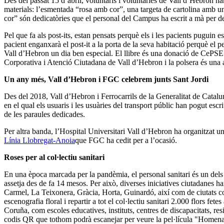
Des del passat 15 d’abril, voluntaris i voluntàries de Vall d’Hebron 
materials: l’esmentada “rosa amb cor”, una targeta de cartolina amb un 
cor” són dedicatòries que el personal del Campus ha escrit a mà per d
Pel que fa als post-its, estan pensats perquè els i les pacients puguin 
pacient enganxarà el post-it a la porta de la seva habitació perquè el p
Vall d’Hebron un dia ben especial. El llibre és una donació de CePSE (
Corporativa i Atenció Ciutadana de Vall d’Hebron i la polsera és una 
Un any més, Vall d’Hebron i FGC celebrem junts Sant Jordi
Des del 2018, Vall d’Hebron i Ferrocarrils de la Generalitat de Cata
en el qual els usuaris i les usuàries del transport públic han pogut es
de les paraules dedicades.
Per altra banda, l’Hospital Universitari Vall d’Hebron ha organitzat una
Línia Llobregat-Anoia
que FGC ha cedit per a l’ocasió.
Roses per al col·lectiu sanitari
En una època marcada per la pandèmia, el personal sanitari és un dels
assetja des de fa 14 mesos. Per això, diverses iniciatives ciutadanes ha
Carmel, La Teixonera, Gràcia, Horta, Guinardó, així com de ciutats co
escenografia floral i repartir a tot el col·lectiu sanitari 2.000 flors fet
Coruña, com escoles educatives, instituts, centres de discapacitats, resi
codis QR que tothom podrà escanejar per veure la pel·lícula "Homenatge 