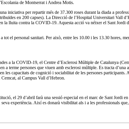
l’Escolania de Montserrat i Andrea Motis.
na iniciativa per repartir més de 37.300 roses durant la diada a professio
ribuïdes en 200 capses). La Direcció de l’Hospital Universitari Vall d’He
et en la lluita contra la COVID-19. Aquesta acció va néixer el Sant Jord
 tot el personal sanitari. Per això, entre les 10.00 i les 13.30 hores, mem
iades a la COVID-19, el Centre d’Esclerosi Múltiple de Catalunya (Cemca
, duen a terme persones que viuen amb esclerosi múltiple. Es tracta d’una
 en les capacitats de cognició i sociabilitat de les persones participants.
ici Cemcat, al Campus Vall d’Hebron.
itució, el 29 d’abril farà una sessió especial en el marc de Sant Jordi e
seva experiència. Així es donarà visibilitat als i a les professionals que