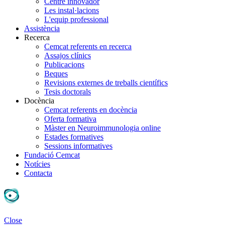
Centre innovador
Les instal·lacions
L'equip professional
Assistència
Recerca
Cemcat referents en recerca
Assajos clínics
Publicacions
Beques
Revisions externes de treballs científics
Tesis doctorals
Docència
Cemcat referents en docència
Oferta formativa
Màster en Neuroimmunologia online
Estades formatives
Sessions informatives
Fundació Cemcat
Notícies
Contacta
Close