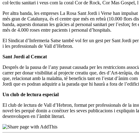
col·lectiu sanitari i veus com la coral Cor de Rock, Cor Mas Gospel, 
Per altra banda, les empreses La Rosa Sant Jordi i Verse han impulsat u
més gran de Catalunya, és el centre que més en rebrà (10.000 flors dist
banda, aquests donaran les gràcies al personal sanitari per l’esforç f
més de 4.000 roses entre pacients i personal d’hospitals.
El Sindicat d’Infermeria Satse també vol fer un gest per Sant Jordi per a
i les professionals de Vall d’Hebron.
Sant Jordi al Cemcat
Després de la pausa de l’any passat causada per les restriccions assoc
carrer per donar visibilitat al projecte creatiu que, des d’Art-teràpia
que, relacionat amb la malaltia, té beneficis tant en l’estat d’ànim com
Jordi que es podran adquirir a la parada que hi haurà a fora de l’edif
Un club de lectura especial
El club de lectura de Vall d’Hebron, format per professionals de la inst
novel·les perquè donin a conèixer les seves publicacions i expliquin la 
desenvolupen en l’àmbit literari.