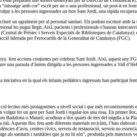
han estat preparant uns sobres dissenyats per la Direcció de Comunicaci
“missatge amb cor” escrit per un o una professional, un post-it en forma
esitjar a les persones ingressades un bon Sant Jordi, una ràpida recupe
escriure un agraïment per al personal sanitari. Els podran escriure amb la
ersonal ho pugui llegir. Així, pacients i professionals s’hauran intercanvi
Central de Préstec i Serveis Especials de Biblioteques de Catalunya); e
acció liderada per Ferrocarrils de la Generalitat de Catalunya (FGC).
lunya fem accions conjuntes per celebrar Sant Jordi. Així, aquest any F
criure una paraula d’ànims dirigida a les persones ingressades a Vall d’H
 iniciativa en la qual els infants pediàtrics ingressats han participat fe
 col·lectius més protagonistes a nivell social i que més reconeixements
n volgut fer un gest per Sant Jordi i regalar-los una rosa. En primer lloc
m Badalona o Mataró, acudiran a dos quarts de tres del migdia a la Plaç
es a mà. Aquesta flor, feta amb diferents materials reciclats, l’han elabora
dències d’avis, centres cívics, serveis de restauració, serveis no essenci
als sanitaris i sanitàries que ja no hi són", produïda pels mateixos veïn