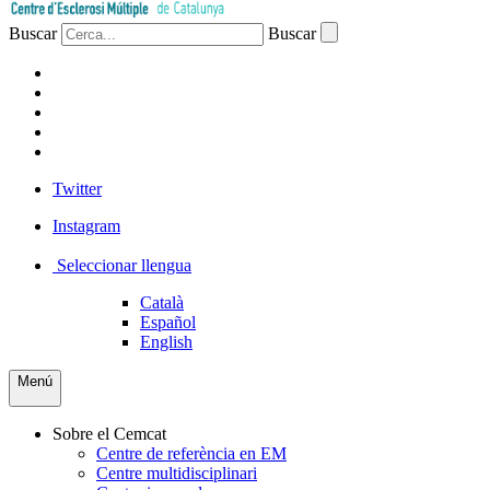
Buscar
Buscar
PACIENTS
PROFESSIONAL
EMPRESA
VOLUNTARIS
PREMSA
Twitter
Instagram
Seleccionar llengua
Català
Español
English
Menú
Sobre el Cemcat
Centre de referència en EM
Centre multidisciplinari