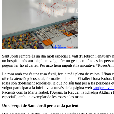
Sant Jordi sempre és un dia molt especial a Vall d’Hebron i enguany h
un hospital més amable, hem volgut fer un gest perquè totes les perso
puguin fer-ho al carrer. Per això hem impulsat la iniciativa #RosesAmbC
La rosa amb cor és una rosa tèxtil, feta a mà i plena de valors. L’han 
ofereix atenció psicosocial, formativa i laboral. El taller Dona Kolors 
roses són doblement solidàries, ja que ho són tant per a les persones 
volgut participar a la iniciativa a través de la pàgina web
santjordi.va
Pacients com la Maria Isabel, l’Agam, la Raquel, la Khadija Akthar i 
especial”, amb un exemplar de les roses a les mans.
Un obsequi de Sant Jordi per a cada pacient