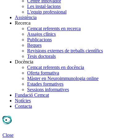
Centre innovador
Les instal·lacions
L'equip professional
Assistència
Recerca
Cemcat referents en recerca
Assajos clínics
Publicacions
Beques
Revisions externes de treballs científics
Tesis doctorals
Docència
Cemcat referents en docència
Oferta formativa
Màster en Neuroimmunologia online
Estades formatives
Sessions informatives
Fundació Cemcat
Notícies
Contacta
Close