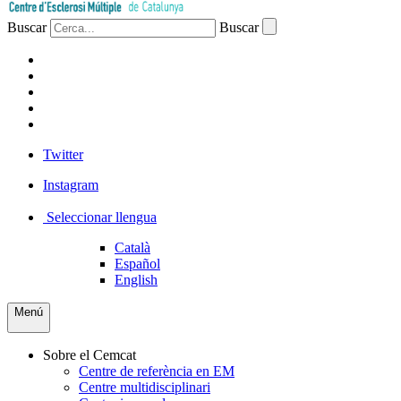
Buscar
Buscar
PACIENTS
PROFESSIONAL
EMPRESA
VOLUNTARIS
PREMSA
Twitter
Instagram
Seleccionar llengua
Català
Español
English
Menú
Sobre el Cemcat
Centre de referència en EM
Centre multidisciplinari