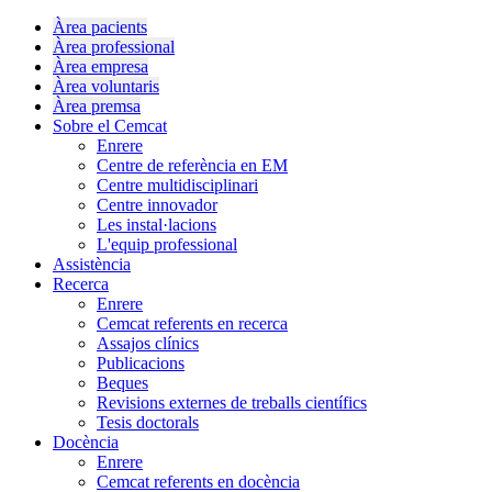
Àrea pacients
Àrea professional
Àrea empresa
Àrea voluntaris
Àrea premsa
Sobre el Cemcat
Enrere
Centre de referència en EM
Centre multidisciplinari
Centre innovador
Les instal·lacions
L'equip professional
Assistència
Recerca
Enrere
Cemcat referents en recerca
Assajos clínics
Publicacions
Beques
Revisions externes de treballs científics
Tesis doctorals
Docència
Enrere
Cemcat referents en docència