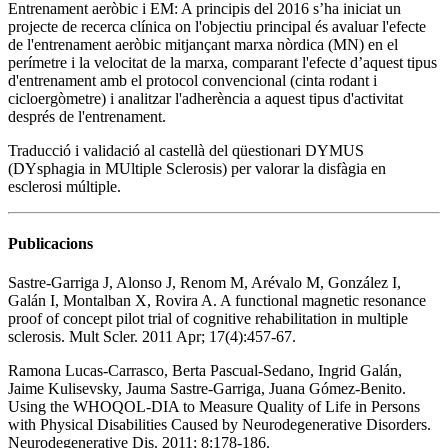
Entrenament aeròbic i EM: A principis del 2016 s’ha iniciat un
projecte de recerca clínica on l'objectiu principal és avaluar l'efecte
de l'entrenament aeròbic mitjançant marxa nòrdica (MN) en el
perímetre i la velocitat de la marxa, comparant l'efecte d’aquest tipus
d'entrenament amb el protocol convencional (cinta rodant i
cicloergòmetre) i analitzar l'adherència a aquest tipus d'activitat
després de l'entrenament.
Traducció i validació al castellà del qüestionari DYMUS
(DYsphagia in MUltiple Sclerosis) per valorar la disfàgia en
esclerosi múltiple.
Publicacions
Sastre-Garriga J, Alonso J, Renom M, Arévalo M, González I,
Galán I, Montalban X, Rovira A. A functional magnetic resonance
proof of concept pilot trial of cognitive rehabilitation in multiple
sclerosis. Mult Scler. 2011 Apr; 17(4):457-67.
Ramona Lucas-Carrasco, Berta Pascual-Sedano, Ingrid Galán,
Jaime Kulisevsky, Jauma Sastre-Garriga, Juana Gómez-Benito.
Using the WHOQOL-DIA to Measure Quality of Life in Persons
with Physical Disabilities Caused by Neurodegenerative Disorders.
Neurodegenerative Dis. 2011; 8:178-186.