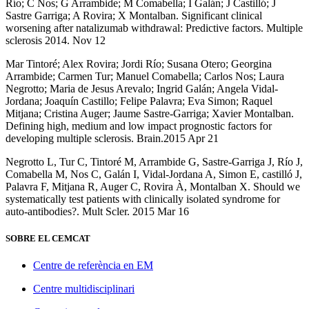
Río; C Nos; G Arrambide; M Comabella; I Galán; J Castilló; J
Sastre Garriga; A Rovira; X Montalban. Significant clinical
worsening after natalizumab withdrawal: Predictive factors. Multiple
sclerosis 2014. Nov 12
Mar Tintoré; Alex Rovira; Jordi Río; Susana Otero; Georgina
Arrambide; Carmen Tur; Manuel Comabella; Carlos Nos; Laura
Negrotto; Maria de Jesus Arevalo; Ingrid Galán; Angela Vidal-
Jordana; Joaquín Castillo; Felipe Palavra; Eva Simon; Raquel
Mitjana; Cristina Auger; Jaume Sastre-Garriga; Xavier Montalban.
Defining high, medium and low impact prognostic factors for
developing multiple sclerosis. Brain.2015 Apr 21
Negrotto L, Tur C, Tintoré M, Arrambide G, Sastre-Garriga J, Río J,
Comabella M, Nos C, Galán I, Vidal-Jordana A, Simon E, castilló J,
Palavra F, Mitjana R, Auger C, Rovira À, Montalban X. Should we
systematically test patients with clinically isolated syndrome for
auto-antibodies?. Mult Scler. 2015 Mar 16
SOBRE EL CEMCAT
Centre de referència en EM
Centre multidisciplinari