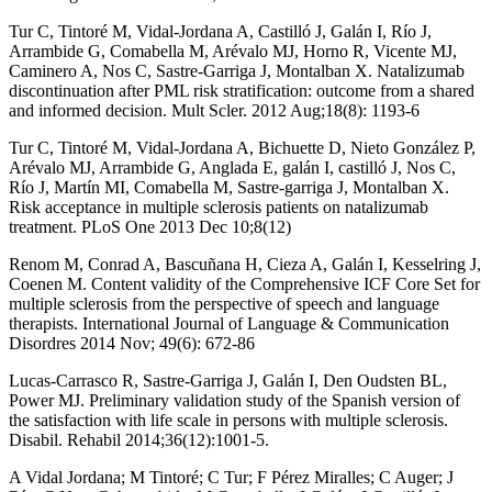
Tur C, Tintoré M, Vidal-Jordana A, Castilló J, Galán I, Río J,
Arrambide G, Comabella M, Arévalo MJ, Horno R, Vicente MJ,
Caminero A, Nos C, Sastre-Garriga J, Montalban X. Natalizumab
discontinuation after PML risk stratification: outcome from a shared
and informed decision. Mult Scler. 2012 Aug;18(8): 1193-6
Tur C, Tintoré M, Vidal-Jordana A, Bichuette D, Nieto González P,
Arévalo MJ, Arrambide G, Anglada E, galán I, castilló J, Nos C,
Río J, Martín MI, Comabella M, Sastre-garriga J, Montalban X.
Risk acceptance in multiple sclerosis patients on natalizumab
treatment. PLoS One 2013 Dec 10;8(12)
Renom M, Conrad A, Bascuñana H, Cieza A, Galán I, Kesselring J,
Coenen M. Content validity of the Comprehensive ICF Core Set for
multiple sclerosis from the perspective of speech and language
therapists. International Journal of Language & Communication
Disordres 2014 Nov; 49(6): 672-86
Lucas-Carrasco R, Sastre-Garriga J, Galán I, Den Oudsten BL,
Power MJ. Preliminary validation study of the Spanish version of
the satisfaction with life scale in persons with multiple sclerosis.
Disabil. Rehabil 2014;36(12):1001-5.
A Vidal Jordana; M Tintoré; C Tur; F Pérez Miralles; C Auger; J