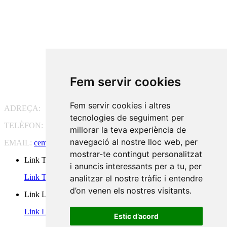
Fem servir cookies
Fem servir cookies i altres
ADREÇA:
Pg. Vall d'Hebron, 119-129, 08035 Barcelona
tecnologies de seguiment per
TELÈFON:
93 175 15 55
millorar la teva experiència de
navegació al nostre lloc web, per
EMAIL:
cem-cat@cem-cat.org
mostrar-te contingut personalitzat
Link Twitter
i anuncis interessants per a tu, per
Link Twitter
analitzar el nostre tràfic i entendre
d’on venen els nostres visitants.
Link Linkedin
Link Linkedin
Estic d’acord