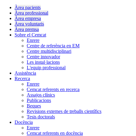
Àrea pacients
Àrea professional
Àrea empresa
Àrea voluntaris
Àrea premsa
Sobre el Cemcat
Enrere
Centre de referència en EM
Centre multidisciplinari
Centre innovador
Les instal·lacions
L'equip professional
Assistència
Recerca
Enrere
Cemcat referents en recerca
Assajos clínics
Publicacions
Beques
Revisions externes de treballs científics
Tesis doctorals
Docència
Enrere
Cemcat referents en docència