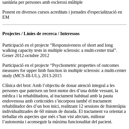
sanitària per persones amb esclerosi múltiple
Ponent en diversos cursos acreditats i jornades d'especialització en
EM
Projectes / Línies de recerca / Interessos
Participació en el projecte “Responsiveness of short and long
walking capacity tests in multiple sclerosis: a multi-center trial”.
Gener 2012-octubre 2012
Participació en el projecte “Psychometric properties of outcomes
measures for upper limb function in multiple sclerosis: a multi-center
study (MCS-III-UL), 2013-2015
Clínica del brot: Amb l’objectiu de donar atenció integral a les
persones que pateixen un brot motor des d’una doble vessant, la
mèdica i la rehabilitadora, al tractament habitual amb la pauta
endovenosa amb corticoides s’incorpora també el tractament
rehabilitador des d’un bon inici, realitzant 12 sessions de fisioteràpia
individualitzades de 60 minuts de durada. El tractament va orientat a
treballar els aspectes que més s’han vist afectats, millorar
l’autonomia i aconseguir la màxima funcionalitat del pacient.