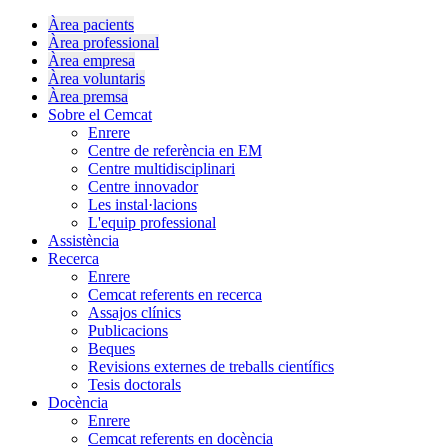
Àrea pacients
Àrea professional
Àrea empresa
Àrea voluntaris
Àrea premsa
Sobre el Cemcat
Enrere
Centre de referència en EM
Centre multidisciplinari
Centre innovador
Les instal·lacions
L'equip professional
Assistència
Recerca
Enrere
Cemcat referents en recerca
Assajos clínics
Publicacions
Beques
Revisions externes de treballs científics
Tesis doctorals
Docència
Enrere
Cemcat referents en docència