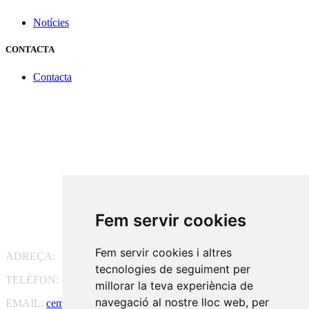
Notícies
CONTACTA
Contacta
Fem servir cookies
Fem servir cookies i altres
ADREÇA:
Pg. Vall d'Hebron, 119-129, 08035 Barcelona
tecnologies de seguiment per
TELÈFON:
93 175 15 55
millorar la teva experiència de
navegació al nostre lloc web, per
EMAIL:
cem-cat@cem-cat.org