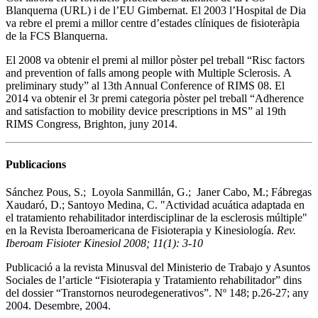
Blanquerna (URL) i de l’EU Gimbernat. El 2003 l’Hospital de Dia
va rebre el premi a millor centre d’estades clíniques de fisioteràpia
de la FCS Blanquerna.
El 2008 va obtenir el premi al millor pòster pel treball “Risc factors
and prevention of falls among people with Multiple Sclerosis. A
preliminary study” al 13th Annual Conference of RIMS 08. El
2014 va obtenir el 3r premi categoria pòster pel treball “Adherence
and satisfaction to mobility device prescriptions in MS” al 19th
RIMS Congress, Brighton, juny 2014.
Publicacions
Sánchez Pous, S.; Loyola Sanmillán, G.; Janer Cabo, M.; Fábregas
Xaudaró, D.; Santoyo Medina, C. "Actividad acuática adaptada en
el tratamiento rehabilitador interdisciplinar de la esclerosis múltiple"
en la Revista Iberoamericana de Fisioterapia y Kinesiología.
Rev.
Iberoam Fisioter Kinesiol 2008; 11(1): 3-10
Publicació a la revista Minusval del Ministerio de Trabajo y Asuntos
Sociales de l’article “Fisioterapia y Tratamiento rehabilitador” dins
del dossier “Transtornos neurodegenerativos”. Nº 148; p.26-27; any
2004. Desembre, 2004.