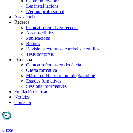
Centre innovador
Les instal·lacions
L'equip professional
Assistència
Recerca
Cemcat referents en recerca
Assajos clínics
Publicacions
Beques
Revisions externes de treballs científics
Tesis doctorals
Docència
Cemcat referents en docència
Oferta formativa
Màster en Neuroimmunologia online
Estades formatives
Sessions informatives
Fundació Cemcat
Notícies
Contacta
Close