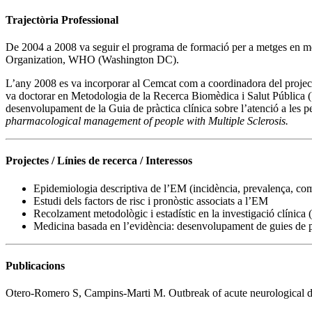
Trajectòria Professional
De 2004 a 2008 va seguir el programa de formació per a metges en med
Organization, WHO (Washington DC).
L’any 2008 es va incorporar al Cemcat com a coordinadora del projecte
va doctorar en Metodologia de la Recerca Biomèdica i Salut Pública (
desenvolupament de la Guia de pràctica clínica sobre l’atenció a les p
pharmacological management of people with Multiple Sclerosis.
Projectes / Línies de recerca / Interessos
Epidemiologia descriptiva de l’EM (incidència, prevalença, como
Estudi dels factors de risc i pronòstic associats a l’EM
Recolzament metodològic i estadístic en la investigació clínica (c
Medicina basada en l’evidència: desenvolupament de guies de pr
Publicacions
Otero-Romero S, Campins-Marti M. Outbreak of acute neurological dise