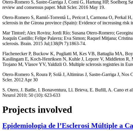
Otero-Romero S, Sastre-Garriga J, Comi G, Hartung HP, Soelberg Sør
review and consensus paper. Mult Scler. 2016 May 19.
Otero-Romero S, Ramió-Torrentà L, Pericot I, Carmona O, Perkal H, S
sclerosis in the Girona province (Spain): Evidence of increasing risk
Mar Tintoré; Alex Rovira; Jordi Río; Susana Otero-Romero; Georgin
Joaquín Castillo; Felipe Palavra; Eva Simon; Raquel Mitjana; Cristi
sclerosis. Brain. 2015 Jul;138(Pt 7):1863-74.
Flachenecker P, Buckow K, Pugliatti M, Kes VB, Battaglia MA, Boyko
Kasilingam E, Koch-Henriksen N, Kuhle J, Lepore V, Middleton R, 
Trojano M, Vlasov YV, Yaldizli O. Multiple sclerosis registries in Eur
Otero-Romero S, Roura P, Solà J, Altimiras J, Sastre-Garriga J, Nos C
Scler. 2012 Apr 30
S. Otero, J. Batlle, I. Bonaventura, Ll. Brieva, E. Bufill, A. Cano et
Neurol 2010; 50 (10): 623-633
Projects involved
Epidemiologia de l’Esclerosi Múltiple a C