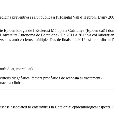
icina preventiva i salut pública a l’Hospital Vall d’Hebron. L’any 200
 Epidemiologia de l’Esclerosi Múltiple a Catalunya (Epidemcat) i donan
Universitat Autònoma de Barcelona). De 2011 a 2013 va col·laborar amb
ersones amb esclerosi múltiple. Des de finals del 2015 està coordinant l’
rbiditat, mortalitat)
riteris diagnòstics, factors pronòstic i de resposta al tractament).
àctica clínica.
ase associated to enterovirus in Catalonia: epidemiological aspects. 