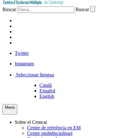
Buscar
Buscar
PACIENTS
PROFESSIONAL
EMPRESA
VOLUNTARIS
PREMSA
Twitter
Instagram
Seleccionar llengua
Català
Español
English
Menú
Sobre el Cemcat
Centre de referència en EM
Centre multidisciplinari