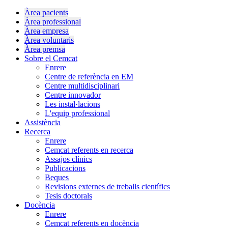
Àrea pacients
Àrea professional
Àrea empresa
Àrea voluntaris
Àrea premsa
Sobre el Cemcat
Enrere
Centre de referència en EM
Centre multidisciplinari
Centre innovador
Les instal·lacions
L'equip professional
Assistència
Recerca
Enrere
Cemcat referents en recerca
Assajos clínics
Publicacions
Beques
Revisions externes de treballs científics
Tesis doctorals
Docència
Enrere
Cemcat referents en docència