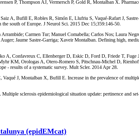
ensen P, Thompson AJ, Vermersch P, Gold R, Montalban X. Pharmacolog
aiz A, Bufill E, Robles R, Simón E, Llufriu S, Vaqué-Rafart J, Sastre
 in the south of Europe. J Neurol Sci. 2015 Dec 15;359:146-50.
a Arrambide; Carmen Tur; Manuel Comabella; Carlos Nos; Laura Negrott
na Auger; Jaume Sastre-Garriga; Xaveir Montalban. Defining high, medi
 A, Confavreux C, Ellenberger D, Eskic D, Ford D, Friede T, Fuge J,
Myhr KM, Orologas A, Otero-Romero S, Pitschnau-Michel D, Rienhoff 
ope - results of a systematic survey. Mult Scler. 2014 Apr 28.
, Vaqué J, Montalban X, Bufill E. Increase in the prevalence of multipl
 al. Multiple sclerosis epidemiological situation update: pertinence and 
atalunya (epidEMcat)