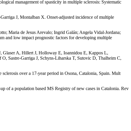
ical management of spasticity in multiple sclerosis: Systematic
-Garriga J, Montalban X. Onset-adjusted incidence of multiple
o; Maria de Jesus Arevalo; Ingrid Galán; Angela Vidal-Jordana;
um and low impact prognostic factors for developing multiple
 Glaser A, Hillert J, Holloway E, Ioannidou E, Kappos L,
O, Sastre-Garriga J, Schyns-Liharska T, Sutovic D, Thalheim C,
e sclerosis over a 17-year period in Osona, Catalonia, Spain. Mult
set-up of a population based MS Registry of new cases in Catalonia. Rev