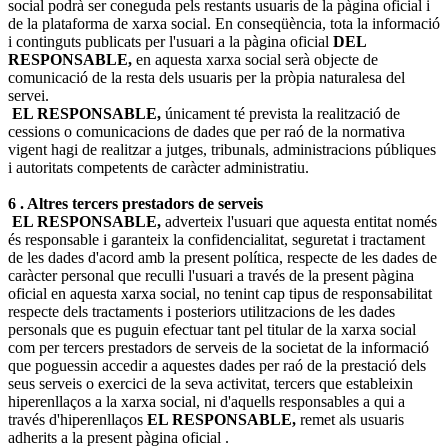
social podrà ser coneguda pels restants usuaris de la pàgina oficial i
de la plataforma de xarxa social. En conseqüència, tota la informació
i continguts publicats per l'usuari a la pàgina oficial
DEL
RESPONSABLE,
en aquesta xarxa social serà objecte de
comunicació de la resta dels usuaris per la pròpia naturalesa del
servei.
EL RESPONSABLE,
únicament té prevista la realització de
cessions o comunicacions de dades que per raó de la normativa
vigent hagi de realitzar a jutges, tribunals, administracions públiques
i autoritats competents de caràcter administratiu.
6 . Altres tercers prestadors de serveis
EL RESPONSABLE,
adverteix l'usuari que aquesta entitat només
és responsable i garanteix la confidencialitat, seguretat i tractament
de les dades d'acord amb la present política, respecte de les dades de
caràcter personal que reculli l'usuari a través de la present pàgina
oficial en aquesta xarxa social, no tenint cap tipus de responsabilitat
respecte dels tractaments i posteriors utilitzacions de les dades
personals que es puguin efectuar tant pel titular de la xarxa social
com per tercers prestadors de serveis de la societat de la informació
que poguessin accedir a aquestes dades per raó de la prestació dels
seus serveis o exercici de la seva activitat, tercers que estableixin
hiperenllaços a la xarxa social, ni d'aquells responsables a qui a
través d'hiperenllaços
EL RESPONSABLE,
remet als usuaris
adherits a la present pàgina oficial .