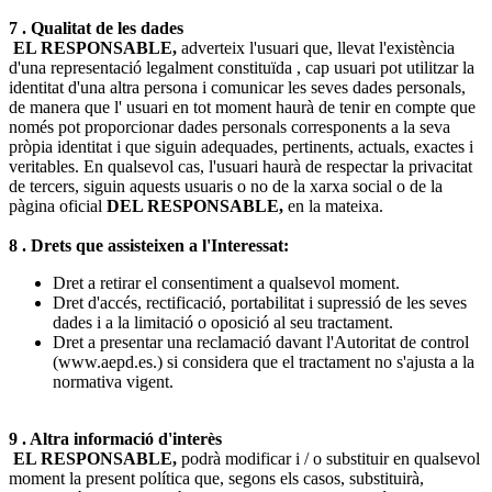
7 . Qualitat de les dades
EL RESPONSABLE,
adverteix l'usuari que, llevat l'existència
d'una representació legalment constituïda , cap usuari pot utilitzar la
identitat d'una altra persona i comunicar les seves dades personals,
de manera que l' usuari en tot moment haurà de tenir en compte que
només pot proporcionar dades personals corresponents a la seva
pròpia identitat i que siguin adequades, pertinents, actuals, exactes i
veritables. En qualsevol cas, l'usuari haurà de respectar la privacitat
de tercers, siguin aquests usuaris o no de la xarxa social o de la
pàgina oficial
DEL RESPONSABLE,
en la mateixa.
8 . Drets que assisteixen a l'Interessat:
Dret a retirar el consentiment a qualsevol moment.
Dret d'accés, rectificació, portabilitat i supressió de les seves
dades i a la limitació o oposició al seu tractament.
Dret a presentar una reclamació davant l'Autoritat de control
(www.aepd.es.) si considera que el tractament no s'ajusta a la
normativa vigent.
9 . Altra informació d'interès
EL RESPONSABLE,
podrà modificar i / o substituir en qualsevol
moment la present política que, segons els casos, substituirà,