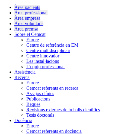
Àrea pacients
Àrea professional
Àrea empresa
Àrea voluntaris
Àrea premsa
Sobre el Cemcat
Enrere
Centre de referència en EM
Centre multidisciplinari
Centre innovador
Les instal·lacions
L'equip professional
Assistència
Recerca
Enrere
Cemcat referents en recerca
Assajos clínics
Publicacions
Beques
Revisions externes de treballs científics
Tesis doctorals
Docència
Enrere
Cemcat referents en docència