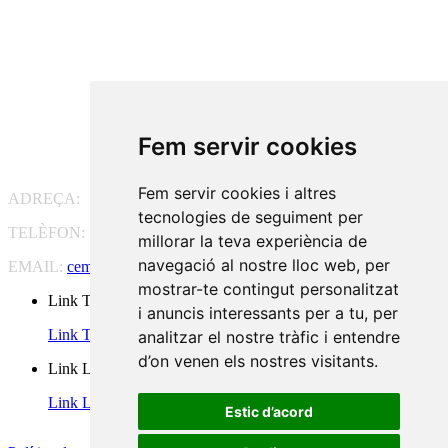
Fem servir cookies
Fem servir cookies i altres
ADREÇA:
Pg. Vall d'Hebron, 119-129, 08035 Barcelona
tecnologies de seguiment per
TELÈFON:
93 175 15 55
millorar la teva experiència de
navegació al nostre lloc web, per
EMAIL:
cem-cat@cem-cat.org
mostrar-te contingut personalitzat
Link Twitter
i anuncis interessants per a tu, per
Link Twitter
analitzar el nostre tràfic i entendre
d’on venen els nostres visitants.
Link Linkedin
Link Linkedin
Estic d’acord