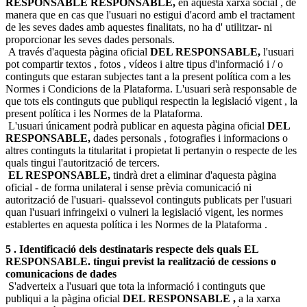
RESPONSABLE RESPONSABLE,
en aquesta xarxa social , de
manera que en cas que l'usuari no estigui d'acord amb el tractament
de les seves dades amb aquestes finalitats, no ha d' utilitzar- ni
proporcionar les seves dades personals.
A través d'aquesta pàgina oficial
DEL RESPONSABLE,
l'usuari
pot compartir textos , fotos , vídeos i altre tipus d'informació i / o
continguts que estaran subjectes tant a la present política com a les
Normes i Condicions de la Plataforma. L'usuari serà responsable de
que tots els continguts que publiqui respectin la legislació vigent , la
present política i les Normes de la Plataforma.
L'usuari únicament podrà publicar en aquesta pàgina oficial
DEL
RESPONSABLE,
dades personals , fotografies i informacions o
altres continguts la titularitat i propietat li pertanyin o respecte de les
quals tingui l'autorització de tercers.
EL RESPONSABLE,
tindrà dret a eliminar d'aquesta pàgina
oficial - de forma unilateral i sense prèvia comunicació ni
autorització de l'usuari- qualssevol continguts publicats per l'usuari
quan l'usuari infringeixi o vulneri la legislació vigent, les normes
establertes en aquesta política i les Normes de la Plataforma .
5 . Identificació dels destinataris respecte dels quals EL
RESPONSABLE. tingui previst la realització de cessions o
comunicacions de dades
S'adverteix a l'usuari que tota la informació i continguts que
publiqui a la pàgina oficial
DEL RESPONSABLE ,
a la xarxa