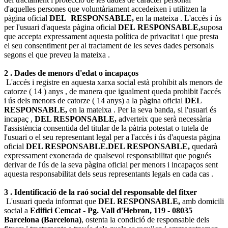
d'aquelles persones que voluntàriament accedeixen i utilitzen la
pàgina oficial
DEL
RESPONSABLE,
en la mateixa . L'accés i ús
per l'usuari d'aquesta pàgina oficial
DEL
RESPONSABLE,
suposa
que accepta expressament aquesta política de privacitat i que presta
el seu consentiment per al tractament de les seves dades personals
segons el que preveu la mateixa .
2 . Dades de menors d'edat o incapaços
L'accés i registre en aquesta xarxa social està prohibit als menors de
catorze ( 14 ) anys , de manera que igualment queda prohibit l'accés
i ús dels menors de catorze ( 14 anys) a la pàgina oficial
DEL
RESPONSABLE,
en la mateixa . Per la seva banda, si l'usuari és
incapaç ,
DEL RESPONSABLE,
adverteix que serà necessària
l'assistència consentida del titular de la pàtria potestat o tutela de
l'usuari o el seu representant legal per a l'accés i ús d'aquesta pàgina
oficial
DEL RESPONSABLE.
DEL RESPONSABLE,
quedarà
expressament exonerada de qualsevol responsabilitat que pogués
derivar de l'ús de la seva pàgina oficial per menors i incapaços sent
aquesta responsabilitat dels seus representants legals en cada cas .
3 . Identificació de la raó social del responsable del fitxer
L'usuari queda informat que
DEL RESPONSABLE,
amb domicili
social a
Edifici Cemcat - Pg. Vall d'Hebron, 119 - 08035
Barcelona (Barcelona)
, ostenta la condició de responsable dels