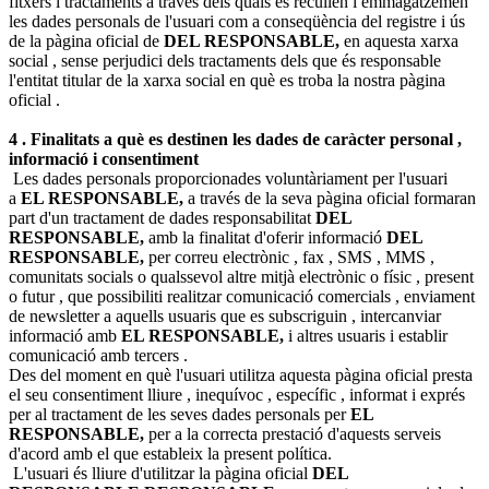
fitxers i tractaments a través dels quals es recullen i emmagatzemen
les dades personals de l'usuari com a conseqüència del registre i ús
de la pàgina oficial de
DEL RESPONSABLE,
en aquesta xarxa
social , sense perjudici dels tractaments dels que és responsable
l'entitat titular de la xarxa social en què es troba la nostra pàgina
oficial .
4 . Finalitats a què es destinen les dades de caràcter personal ,
informació i consentiment
Les dades personals proporcionades voluntàriament per l'usuari
a
EL RESPONSABLE,
a través de la seva pàgina oficial formaran
part d'un tractament de dades responsabilitat
DEL
RESPONSABLE,
amb la finalitat d'oferir informació
DEL
RESPONSABLE,
per correu electrònic , fax , SMS , MMS ,
comunitats socials o qualssevol altre mitjà electrònic o físic , present
o futur , que possibiliti realitzar comunicació comercials , enviament
de newsletter a aquells usuaris que es subscriguin , intercanviar
informació amb
EL RESPONSABLE,
i altres usuaris i establir
comunicació amb tercers .
Des del moment en què l'usuari utilitza aquesta pàgina oficial presta
el seu consentiment lliure , inequívoc , específic , informat i exprés
per al tractament de les seves dades personals per
EL
RESPONSABLE,
per a la correcta prestació d'aquests serveis
d'acord amb el que estableix la present política.
L'usuari és lliure d'utilitzar la pàgina oficial
DEL