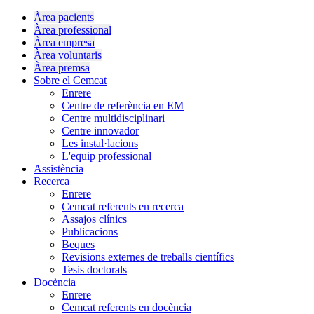
Àrea pacients
Àrea professional
Àrea empresa
Àrea voluntaris
Àrea premsa
Sobre el Cemcat
Enrere
Centre de referència en EM
Centre multidisciplinari
Centre innovador
Les instal·lacions
L'equip professional
Assistència
Recerca
Enrere
Cemcat referents en recerca
Assajos clínics
Publicacions
Beques
Revisions externes de treballs científics
Tesis doctorals
Docència
Enrere
Cemcat referents en docència