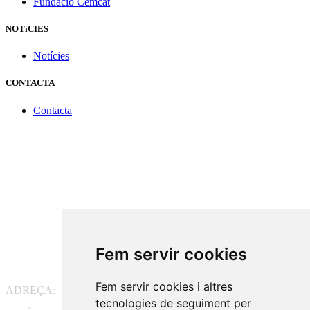
Fundació Cemcat
NOTíCIES
Notícies
CONTACTA
Contacta
Fem servir cookies
Fem servir cookies i altres
ADREÇA:
Pg. Vall d'Hebron, 119-129, 08035 Barcelona
tecnologies de seguiment per