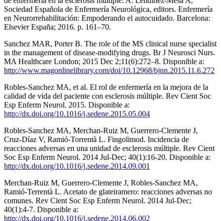
de enfermería en la esclerosis múltiple. A: Lendinez-Mesa A,
Sociedad Española de Enfermería Neurológica, editors. Enfermería
en Neurorrehabilitación: Empoderando el autocuidado. Barcelona:
Elsevier España; 2016. p. 161–70.
Sanchez MAR, Porter B. The role of the MS clinical nurse specialist
in the management of disease-modifying drugs. Br J Neurosci Nurs.
MA Healthcare London; 2015 Dec 2;11(6):272–8. Disponible a:
http://www.magonlinelibrary.com/doi/10.12968/bjnn.2015.11.6.272
Robles-Sanchez MA, et al. El rol de enfermería en la mejora de la
calidad de vida del paciente con esclerosis múltiple. Rev Cient Soc
Esp Enferm Neurol. 2015. Disponible a:
http://dx.doi.org/10.1016/j.sedene.2015.05.004
Robles-Sanchez MA, Merchan-Ruiz M, Guerrero-Clemente J,
Cruz-Díaz V, Ramió-Torrentà L. Fingolimod. Incidencia de
reacciones adversas en una unidad de esclerosis múltiple. Rev Cient
Soc Esp Enferm Neurol. 2014 Jul-Dec; 40(1):16-20. Disponible a:
http://dx.doi.org/10.1016/j.sedene.2014.09.001
Merchan-Ruiz M, Guerrero-Clemente J, Robles-Sanchez MA,
Ramió-Terrentà L. Acetato de glateiramero: reacciones adversas no
comunes. Rev Cient Soc Esp Enferm Neurol. 2014 Jul-Dec;
40(1):4-7. Disponible a:
http://dx.doi.org/10.1016/j.sedene.2014.06.002