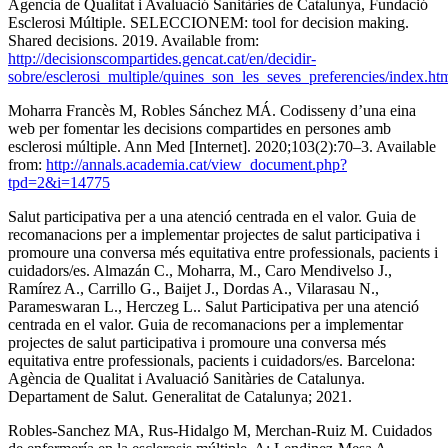
Agencia de Qualitat i Avaluació Sanitàries de Catalunya, Fundació
Esclerosi Múltiple. SELECCIONEM: tool for decision making.
Shared decisions. 2019. Available from:
http://decisionscompartides.gencat.cat/en/decidir-
sobre/esclerosi_multiple/quines_son_les_seves_preferencies/index.ht
Moharra Francès M, Robles Sánchez MÁ. Codisseny d’una eina
web per fomentar les decisions compartides en persones amb
esclerosi múltiple. Ann Med [Internet]. 2020;103(2):70–3. Available
from:
http://annals.academia.cat/view_document.php?
tpd=2&i=14775
Salut participativa per a una atenció centrada en el valor. Guia de
recomanacions per a implementar projectes de salut participativa i
promoure una conversa més equitativa entre professionals, pacients i
cuidadors/es. Almazán C., Moharra, M., Caro Mendivelso J.,
Ramírez A., Carrillo G., Baijet J., Dordas A., Vilarasau N.,
Parameswaran L., Herczeg L.. Salut Participativa per una atenció
centrada en el valor. Guia de recomanacions per a implementar
projectes de salut participativa i promoure una conversa més
equitativa entre professionals, pacients i cuidadors/es. Barcelona:
Agència de Qualitat i Avaluació Sanitàries de Catalunya.
Departament de Salut. Generalitat de Catalunya; 2021.
Robles-Sanchez MA, Rus-Hidalgo M, Merchan-Ruiz M. Cuidados