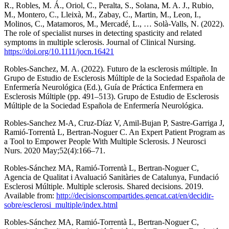
R., Robles, M. Á., Oriol, C., Peralta, S., Solana, M. A. J., Rubio,
M., Montero, C., Lleixà, M., Zabay, C., Martin, M., Leon, I.,
Molinos, C., Matamoros, M., Mercadé, L., … Solà-Valls, N. (2022).
The role of specialist nurses in detecting spasticity and related
symptoms in multiple sclerosis. Journal of Clinical Nursing.
https://doi.org/10.1111/jocn.16421
Robles-Sanchez, M. A. (2022). Futuro de la esclerosis múltiple. In
Grupo de Estudio de Esclerosis Múltiple de la Sociedad Española de
Enfermería Neurológica (Ed.), Guía de Práctica Enfermera en
Esclerosis Múltiple (pp. 491–513). Grupo de Estudio de Esclerosis
Múltiple de la Sociedad Española de Enfermería Neurológica.
Robles-Sanchez M-A, Cruz-Díaz V, Amil-Bujan P, Sastre-Garriga J,
Ramió-Torrentà L, Bertran-Noguer C. An Expert Patient Program as
a Tool to Empower People With Multiple Sclerosis. J Neurosci
Nurs. 2020 May;52(4):166–71.
Robles-Sánchez MA, Ramió-Torrentà L, Bertran-Noguer C,
Agencia de Qualitat i Avaluació Sanitàries de Catalunya, Fundació
Esclerosi Múltiple. Multiple sclerosis. Shared decisions. 2019.
Available from:
http://decisionscompartides.gencat.cat/en/decidir-
sobre/esclerosi_multiple/index.html
Robles-Sánchez MA, Ramió-Torrentà L, Bertran-Noguer C,