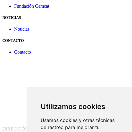
Fundación Cemcat
NOTICIAS
Noticias
CONTACTO
Contacto
Utilizamos cookies
Usamos cookies y otras técnicas
de rastreo para mejorar tu
DIRECCIÓN:
Pg. Vall d'Hebron, 119-129, 08035 Barcelona