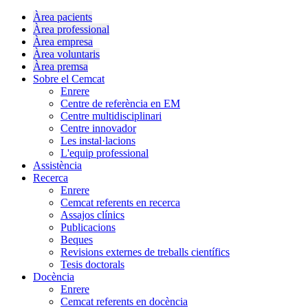
Àrea pacients
Àrea professional
Àrea empresa
Àrea voluntaris
Àrea premsa
Sobre el Cemcat
Enrere
Centre de referència en EM
Centre multidisciplinari
Centre innovador
Les instal·lacions
L'equip professional
Assistència
Recerca
Enrere
Cemcat referents en recerca
Assajos clínics
Publicacions
Beques
Revisions externes de treballs científics
Tesis doctorals
Docència
Enrere
Cemcat referents en docència