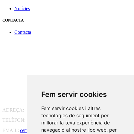
Notícies
CONTACTA
Contacta
Fem servir cookies
Fem servir cookies i altres
ADREÇA:
Pg. Vall d'Hebron, 119-129, 08035 Barcelona
tecnologies de seguiment per
TELÈFON:
93 175 15 55
millorar la teva experiència de
navegació al nostre lloc web, per
EMAIL:
cem-cat@cem-cat.org