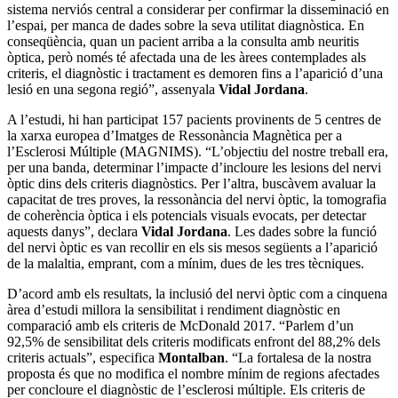
sistema nerviós central a considerar per confirmar la disseminació en
l’espai, per manca de dades sobre la seva utilitat diagnòstica. En
conseqüència, quan un pacient arriba a la consulta amb neuritis
òptica, però només té afectada una de les àrees contemplades als
criteris, el diagnòstic i tractament es demoren fins a l’aparició d’una
lesió en una segona regió”, assenyala
Vidal Jordana
.
A l’estudi, hi han participat 157 pacients provinents de 5 centres de
la xarxa europea d’Imatges de Ressonància Magnètica per a
l’Esclerosi Múltiple (MAGNIMS). “L’objectiu del nostre treball era,
per una banda, determinar l’impacte d’incloure les lesions del nervi
òptic dins dels criteris diagnòstics. Per l’altra, buscàvem avaluar la
capacitat de tres proves, la ressonància del nervi òptic, la tomografia
de coherència òptica i els potencials visuals evocats, per detectar
aquests danys”, declara
Vidal Jordana
. Les dades sobre la funció
del nervi òptic es van recollir en els sis mesos següents a l’aparició
de la malaltia, emprant, com a mínim, dues de les tres tècniques.
D’acord amb els resultats, la inclusió del nervi òptic com a cinquena
àrea d’estudi millora la sensibilitat i rendiment diagnòstic en
comparació amb els criteris de McDonald 2017. “Parlem d’un
92,5% de sensibilitat dels criteris modificats enfront del 88,2% dels
criteris actuals”, especifica
Montalban
. “La fortalesa de la nostra
proposta és que no modifica el nombre mínim de regions afectades
per concloure el diagnòstic de l’esclerosi múltiple. Els criteris de