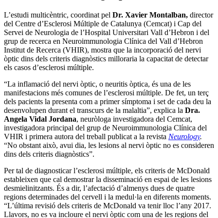
L’estudi multicèntric, coordinat pel
Dr. Xavier Montalban,
director
del Centre d’Esclerosi Múltiple de Catalunya (Cemcat) i Cap del
Servei de Neurologia de l’Hospital Universitari Vall d’Hebron i del
grup de recerca en Neuroimmunologia Clínica del Vall d’Hebron
Institut de Recerca (VHIR), mostra que la incorporació del nervi
òptic dins dels criteris diagnòstics milloraria la capacitat de detectar
els casos d’esclerosi múltiple.
“La inflamació del nervi òptic, o neuritis òptica, és una de les
manifestacions més comunes de l’esclerosi múltiple. De fet, un terç
dels pacients la presenta com a primer símptoma i set de cada deu la
desenvolupen durant el transcurs de la malaltia”, explica la
Dra.
Angela Vidal Jordana
, neuròloga investigadora del Cemcat,
investigadora principal del grup de Neuroimmunologia Clínica del
VHIR i primera autora del treball publicat a la revista
Neurology
.
“No obstant això, avui dia, les lesions al nervi òptic no es consideren
dins dels criteris diagnòstics”.
Per tal de diagnosticar l’esclerosi múltiple, els criteris de McDonald
estableixen que cal demostrar la disseminació en espai de les lesions
desmielinitzants. És a dir, l’afectació d’almenys dues de quatre
regions determinades del cervell i la medul·la en diferents moments.
“L’última revisió dels criteris de McDonald va tenir lloc l’any 2017.
Llavors, no es va incloure el nervi òptic com una de les regions del