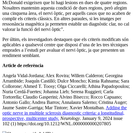
McDonald exigeixen que hi hagi lesions en dues de quatre regions.
Nosaltres mantenim aquesta condició de dues regions, però afegim
una cinquena àrea, el nervi òptic, per aquells casos que no acaben de
complir els criteris clàssics. En altres paraules, si les imatges per
ressonància magnètica ja permeten establir un diagnòstic clar, no cal
valorar la funció del nervi òptic”.
Per últim, els investigadors destaquen que els criteris modificats són
aplicables a qualsevol centre que disposi d’una de les tres tècniques
emprades a l’estudi per avaluar el nervi òptic, ja que presenten un
rendiment semblant.
Article de referència
Angela Vidal-Jordana; Alex Rovira; Willem Calderon; Georgina
Arrambide; Joaquín Castilló; Dulce Moncho; Kimia Rahnama; Sara
Collorone; Ahmed T. Toosy; Olga Ciccarelli; Athina Papadopoulou;
Nuria Cerdá-Fuertes; Johanna Lieb; Serena Ruggieri; Carla
Tortorella; Claudio Gasperini; Alvino Bisecco; Rocco Capuano;
Antonio Gallo; Andrea Barros; Annalaura Salerno; Cristina Auger;
Jaume Sastre-Garriga; Mar Tintore; Xavier Montalban.
Adding the
optic nerve in multiple sclerosis diagnostic criteria: a longitudinal,
prospective, multicenter study.
Neurology
. January 9, 2024 issue
102 (1) https://doi.org/10.1212/WNL.0000000000207805