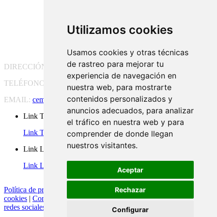
Utilizamos cookies
Usamos cookies y otras técnicas
de rastreo para mejorar tu
DIRECCIÓN:
Pg. Vall d'Hebron, 119-129, 08035 Barcelona
experiencia de navegación en
TELÉFONO:
(+34) 93 175 15 55
nuestra web, para mostrarte
contenidos personalizados y
EMAIL:
cem-cat@cem-cat.org
anuncios adecuados, para analizar
Link Twitter
el tráfico en nuestra web y para
Link Twitter
comprender de donde llegan
nuestros visitantes.
Link Linkedin
Link Linkedin
Aceptar
Política de privacidad
|
Aviso legal
|
Política de cookies
|
Configurar
Rechazar
cookies
|
Condiciones generales de contratación
|
Política de redes
redes sociales
Configurar