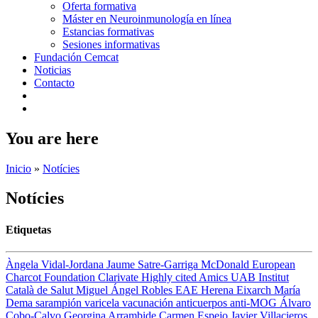
Oferta formativa
Máster en Neuroinmunología en línea
Estancias formativas
Sesiones informativas
Fundación Cemcat
Noticias
Contacto
You are here
Inicio
»
Notícies
Notícies
Etiquetas
Àngela Vidal-Jordana
Jaume Satre-Garriga
McDonald
European
Charcot Foundation
Clarivate
Highly cited
Amics UAB
Institut
Català de Salut
Miguel Ángel Robles
EAE
Herena Eixarch
María
Dema
sarampión
varicela
vacunación
anticuerpos anti-MOG
Álvaro
Cobo-Calvo
Georgina Arrambide
Carmen Espejo
Javier Villacieros