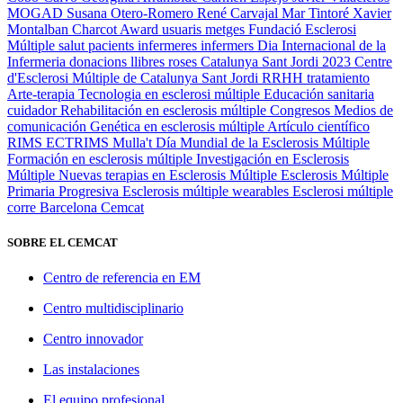
MOGAD
Susana Otero-Romero
René Carvajal
Mar Tintoré
Xavier
Montalban
Charcot Award
usuaris
metges
Fundació Esclerosi
Múltiple
salut
pacients
infermeres
infermers
Dia Internacional de la
Infermeria
donacions
llibres
roses
Catalunya
Sant Jordi 2023
Centre
d'Esclerosi Múltiple de Catalunya
Sant Jordi
RRHH
tratamiento
Arte-terapia
Tecnologia en esclerosi múltiple
Educación sanitaria
cuidador
Rehabilitación en esclerosis múltiple
Congresos
Medios de
comunicación
Genética en esclerosis múltiple
Artículo científico
RIMS
ECTRIMS
Mulla't
Día Mundial de la Esclerosis Múltiple
Formación en esclerosis múltiple
Investigación en Esclerosis
Múltiple
Nuevas terapias en Esclerosis Múltiple
Esclerosis Múltiple
Primaria Progresiva
Esclerosis múltiple
wearables
Esclerosi múltiple
corre
Barcelona
Cemcat
SOBRE EL CEMCAT
Centro de referencia en EM
Centro multidisciplinario
Centro innovador
Las instalaciones
El equipo profesional