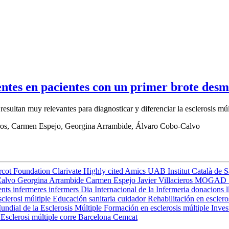
es en pacientes con un primer brote desmie
o resultan muy relevantes para diagnosticar y diferenciar la esclerosi
eros, Carmen Espejo, Georgina Arrambide, Álvaro Cobo-Calvo
rcot Foundation
Clarivate
Highly cited
Amics UAB
Institut Català de 
Calvo
Georgina Arrambide
Carmen Espejo
Javier Villacieros
MOGAD
ents
infermeres
infermers
Dia Internacional de la Infermeria
donacions
l
clerosi múltiple
Educación sanitaria
cuidador
Rehabilitación en esclero
undial de la Esclerosis Múltiple
Formación en esclerosis múltiple
Inves
s
Esclerosi múltiple
corre
Barcelona
Cemcat