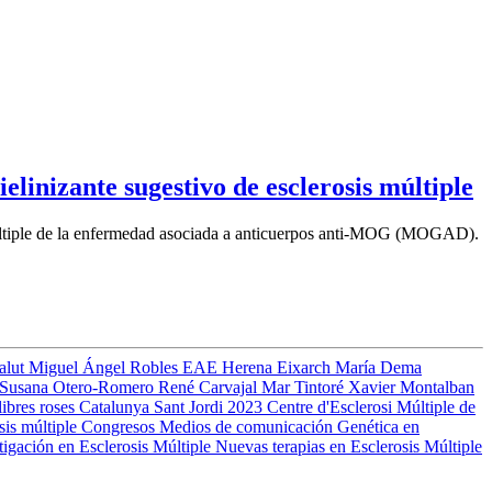
linizante sugestivo de esclerosis múltiple
s múltiple de la enfermedad asociada a anticuerpos anti-MOG (MOGAD).
Salut
Miguel Ángel Robles
EAE
Herena Eixarch
María Dema
Susana Otero-Romero
René Carvajal
Mar Tintoré
Xavier Montalban
libres
roses
Catalunya
Sant Jordi 2023
Centre d'Esclerosi Múltiple de
sis múltiple
Congresos
Medios de comunicación
Genética en
tigación en Esclerosis Múltiple
Nuevas terapias en Esclerosis Múltiple