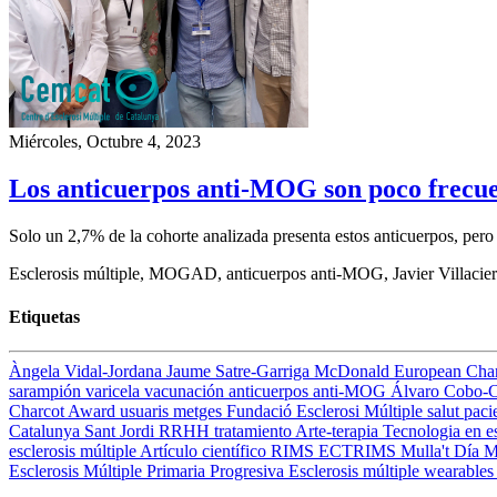
Miércoles, Octubre 4, 2023
Los anticuerpos anti-MOG son poco frecuent
Solo un 2,7% de la cohorte analizada presenta estos anticuerpos, per
Esclerosis múltiple, MOGAD, anticuerpos anti-MOG, Javier Villaci
Etiquetas
Àngela Vidal-Jordana
Jaume Satre-Garriga
McDonald
European Cha
sarampión
varicela
vacunación
anticuerpos anti-MOG
Álvaro Cobo-
Charcot Award
usuaris
metges
Fundació Esclerosi Múltiple
salut
paci
Catalunya
Sant Jordi
RRHH
tratamiento
Arte-terapia
Tecnologia en es
esclerosis múltiple
Artículo científico
RIMS
ECTRIMS
Mulla't
Día M
Esclerosis Múltiple Primaria Progresiva
Esclerosis múltiple
wearable