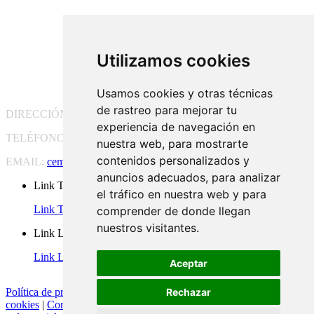
Utilizamos cookies
Usamos cookies y otras técnicas
de rastreo para mejorar tu
DIRECCIÓN:
Pg. Vall d'Hebron, 119-129, 08035 Barcelona
experiencia de navegación en
TELÉFONO:
(+34) 93 175 15 55
nuestra web, para mostrarte
contenidos personalizados y
EMAIL:
cem-cat@cem-cat.org
anuncios adecuados, para analizar
Link Twitter
el tráfico en nuestra web y para
Link Twitter
comprender de donde llegan
nuestros visitantes.
Link Linkedin
Link Linkedin
Aceptar
Rechazar
Política de privacidad
|
Aviso legal
|
Política de cookies
|
Configurar
cookies
|
Condiciones generales de contratación
|
Política de redes