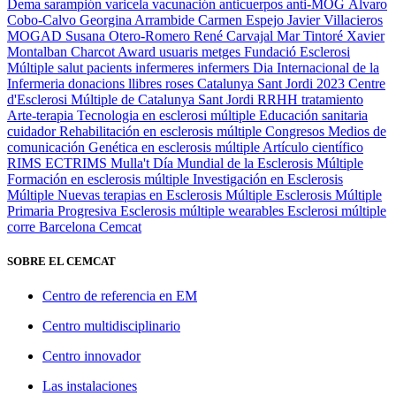
Dema
sarampión
varicela
vacunación
anticuerpos anti-MOG
Álvaro
Cobo-Calvo
Georgina Arrambide
Carmen Espejo
Javier Villacieros
MOGAD
Susana Otero-Romero
René Carvajal
Mar Tintoré
Xavier
Montalban
Charcot Award
usuaris
metges
Fundació Esclerosi
Múltiple
salut
pacients
infermeres
infermers
Dia Internacional de la
Infermeria
donacions
llibres
roses
Catalunya
Sant Jordi 2023
Centre
d'Esclerosi Múltiple de Catalunya
Sant Jordi
RRHH
tratamiento
Arte-terapia
Tecnologia en esclerosi múltiple
Educación sanitaria
cuidador
Rehabilitación en esclerosis múltiple
Congresos
Medios de
comunicación
Genética en esclerosis múltiple
Artículo científico
RIMS
ECTRIMS
Mulla't
Día Mundial de la Esclerosis Múltiple
Formación en esclerosis múltiple
Investigación en Esclerosis
Múltiple
Nuevas terapias en Esclerosis Múltiple
Esclerosis Múltiple
Primaria Progresiva
Esclerosis múltiple
wearables
Esclerosi múltiple
corre
Barcelona
Cemcat
SOBRE EL CEMCAT
Centro de referencia en EM
Centro multidisciplinario
Centro innovador
Las instalaciones