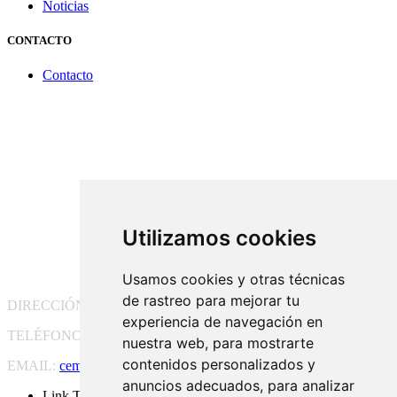
Noticias
CONTACTO
Contacto
Utilizamos cookies
Usamos cookies y otras técnicas
de rastreo para mejorar tu
DIRECCIÓN:
Pg. Vall d'Hebron, 119-129, 08035 Barcelona
experiencia de navegación en
TELÉFONO:
(+34) 93 175 15 55
nuestra web, para mostrarte
contenidos personalizados y
EMAIL:
cem-cat@cem-cat.org
anuncios adecuados, para analizar
Link Twitter