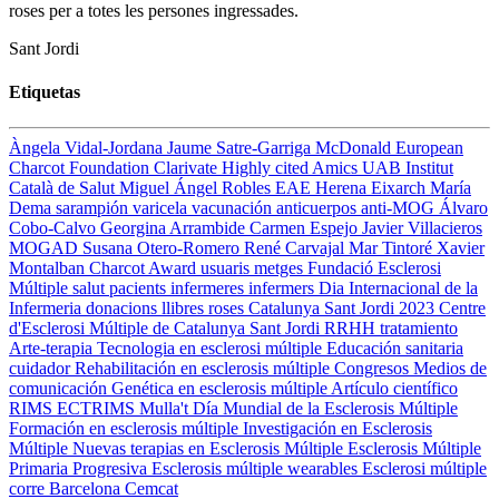
roses per a totes les persones ingressades.
Sant Jordi
Etiquetas
Àngela Vidal-Jordana
Jaume Satre-Garriga
McDonald
European
Charcot Foundation
Clarivate
Highly cited
Amics UAB
Institut
Català de Salut
Miguel Ángel Robles
EAE
Herena Eixarch
María
Dema
sarampión
varicela
vacunación
anticuerpos anti-MOG
Álvaro
Cobo-Calvo
Georgina Arrambide
Carmen Espejo
Javier Villacieros
MOGAD
Susana Otero-Romero
René Carvajal
Mar Tintoré
Xavier
Montalban
Charcot Award
usuaris
metges
Fundació Esclerosi
Múltiple
salut
pacients
infermeres
infermers
Dia Internacional de la
Infermeria
donacions
llibres
roses
Catalunya
Sant Jordi 2023
Centre
d'Esclerosi Múltiple de Catalunya
Sant Jordi
RRHH
tratamiento
Arte-terapia
Tecnologia en esclerosi múltiple
Educación sanitaria
cuidador
Rehabilitación en esclerosis múltiple
Congresos
Medios de
comunicación
Genética en esclerosis múltiple
Artículo científico
RIMS
ECTRIMS
Mulla't
Día Mundial de la Esclerosis Múltiple
Formación en esclerosis múltiple
Investigación en Esclerosis
Múltiple
Nuevas terapias en Esclerosis Múltiple
Esclerosis Múltiple
Primaria Progresiva
Esclerosis múltiple
wearables
Esclerosi múltiple
corre
Barcelona
Cemcat