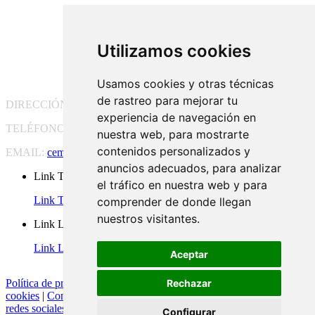
Utilizamos cookies
Usamos cookies y otras técnicas
de rastreo para mejorar tu
DIRECCIÓN:
Pg. Vall d'Hebron, 119-129, 08035 Barcelona
experiencia de navegación en
TELÉFONO:
(+34) 93 175 15 55
nuestra web, para mostrarte
contenidos personalizados y
EMAIL:
cem-cat@cem-cat.org
anuncios adecuados, para analizar
Link Twitter
el tráfico en nuestra web y para
Link Twitter
comprender de donde llegan
nuestros visitantes.
Link Linkedin
Link Linkedin
Aceptar
Rechazar
Política de privacidad
|
Aviso legal
|
Política de cookies
|
Configurar
cookies
|
Condiciones generales de contratación
|
Política de redes
redes sociales
Configurar