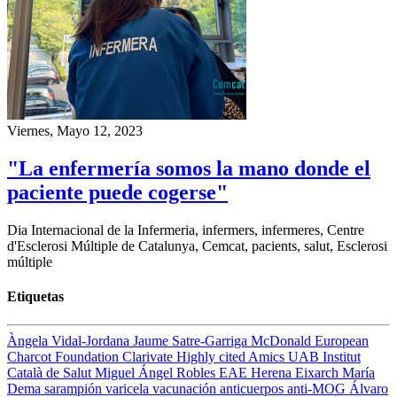
Viernes, Mayo 12, 2023
"La enfermería somos la mano donde el
paciente puede cogerse"
Dia Internacional de la Infermeria, infermers, infermeres, Centre
d'Esclerosi Múltiple de Catalunya, Cemcat, pacients, salut, Esclerosi
múltiple
Etiquetas
Àngela Vidal-Jordana
Jaume Satre-Garriga
McDonald
European
Charcot Foundation
Clarivate
Highly cited
Amics UAB
Institut
Català de Salut
Miguel Ángel Robles
EAE
Herena Eixarch
María
Dema
sarampión
varicela
vacunación
anticuerpos anti-MOG
Álvaro