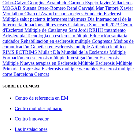
Cobo-Calvo
Georgina Arrambide
Carmen Espejo
Javier Villacieros
MOGAD
Susana Otero-Romero
René Carvajal
Mar Tintoré
Xavier
Montalban
Charcot Award
usuaris
metges
Fundació Esclerosi
Múltiple
salut
pacients
infermeres
infermers
Dia Internacional de la
Infermeria
donacions
llibres
roses
Catalunya
Sant Jordi 2023
Centre
d'Esclerosi Múltiple de Catalunya
Sant Jordi
RRHH
tratamiento
Arte-terapia
Tecnologia en esclerosi múltiple
Educación sanitaria
cuidador
Rehabilitación en esclerosis múltiple
Congresos
Medios de
comunicación
Genética en esclerosis múltiple
Artículo científico
RIMS
ECTRIMS
Mulla't
Día Mundial de la Esclerosis Múltiple
Formación en esclerosis múltiple
Investigación en Esclerosis
Múltiple
Nuevas terapias en Esclerosis Múltiple
Esclerosis Múltiple
Primaria Progresiva
Esclerosis múltiple
wearables
Esclerosi múltiple
corre
Barcelona
Cemcat
SOBRE EL CEMCAT
Centro de referencia en EM
Centro multidisciplinario
Centro innovador
Las instalaciones