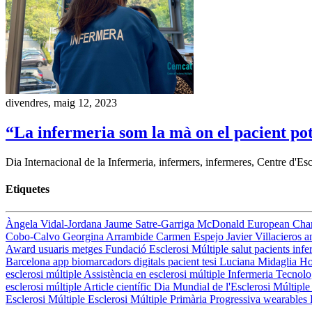
divendres, maig 12, 2023
“La infermeria som la mà on el pacient pot
Dia Internacional de la Infermeria, infermers, infermeres, Centre d'Esc
Etiquetes
Àngela Vidal-Jordana
Jaume Satre-Garriga
McDonald
European Cha
Cobo-Calvo
Georgina Arrambide
Carmen Espejo
Javier Villacieros
a
Award
usuaris
metges
Fundació Esclerosi Múltiple
salut
pacients
infe
Barcelona
app
biomarcadors digitals
pacient
tesi
Luciana Midaglia
Ho
esclerosi múltiple
Assistència en esclerosi múltiple
Infermeria
Tecnolog
esclerosi múltiple
Article científic
Dia Mundial de l'Esclerosi Múltipl
Esclerosi Múltiple
Esclerosi Múltiple Primària Progressiva
wearables