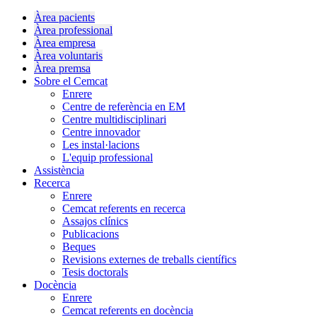
Àrea pacients
Àrea professional
Àrea empresa
Àrea voluntaris
Àrea premsa
Sobre el Cemcat
Enrere
Centre de referència en EM
Centre multidisciplinari
Centre innovador
Les instal·lacions
L'equip professional
Assistència
Recerca
Enrere
Cemcat referents en recerca
Assajos clínics
Publicacions
Beques
Revisions externes de treballs científics
Tesis doctorals
Docència
Enrere
Cemcat referents en docència