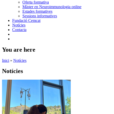
Oferta formativa
Màster en Neuroimmunologia online
Estades formatives
Sessions informatives
Fundació Cemcat
Notícies
Contacta
You are here
Inici
»
Notícies
Notícies