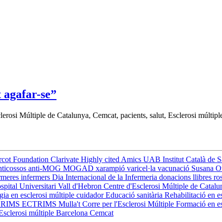
 agafar-se”
lerosi Múltiple de Catalunya, Cemcat, pacients, salut, Esclerosi múltipl
rcot Foundation
Clarivate
Highly cited
Amics UAB
Institut Català de 
nticossos anti-MOG
MOGAD
xarampió
varicel·la
vacunació
Susana O
rmeres
infermers
Dia Internacional de la Infermeria
donacions
llibres
ro
spital Universitari Vall d'Hebron
Centre d'Esclerosi Múltiple de Catal
ia en esclerosi múltiple
cuidador
Educació sanitària
Rehabilitació en e
e
RIMS
ECTRIMS
Mulla't
Corre per l'Esclerosi Múltiple
Formació en es
Esclerosi múltiple
Barcelona
Cemcat