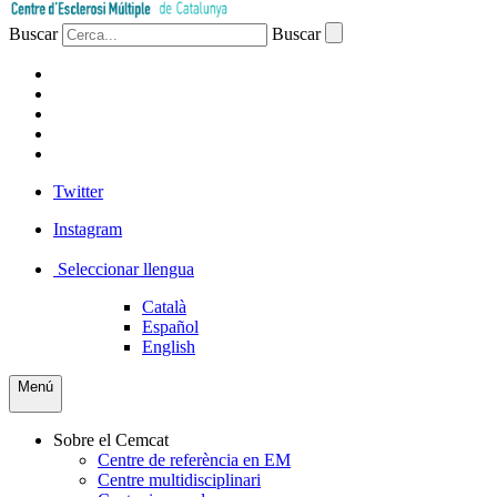
Buscar
Buscar
PACIENTS
PROFESSIONAL
EMPRESA
VOLUNTARIS
PREMSA
Twitter
Instagram
Seleccionar llengua
Català
Español
English
Menú
Sobre el Cemcat
Centre de referència en EM
Centre multidisciplinari