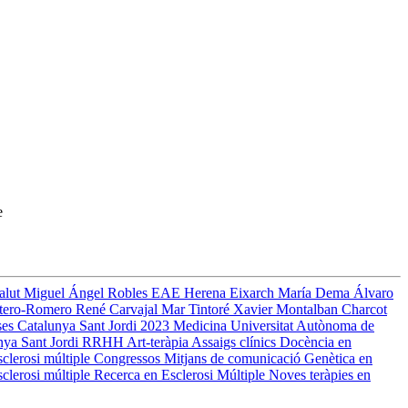
e
Salut
Miguel Ángel Robles
EAE
Herena Eixarch
María Dema
Álvaro
tero-Romero
René Carvajal
Mar Tintoré
Xavier Montalban
Charcot
ses
Catalunya
Sant Jordi 2023
Medicina
Universitat Autònoma de
unya
Sant Jordi
RRHH
Art-teràpia
Assaigs clínics
Docència en
sclerosi múltiple
Congressos
Mitjans de comunicació
Genètica en
clerosi múltiple
Recerca en Esclerosi Múltiple
Noves teràpies en