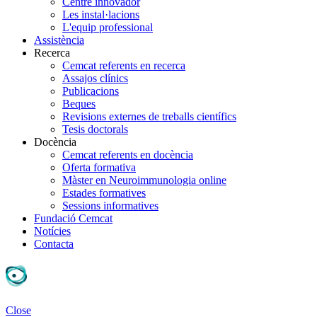
Centre innovador
Les instal·lacions
L'equip professional
Assistència
Recerca
Cemcat referents en recerca
Assajos clínics
Publicacions
Beques
Revisions externes de treballs científics
Tesis doctorals
Docència
Cemcat referents en docència
Oferta formativa
Màster en Neuroimmunologia online
Estades formatives
Sessions informatives
Fundació Cemcat
Notícies
Contacta
Close