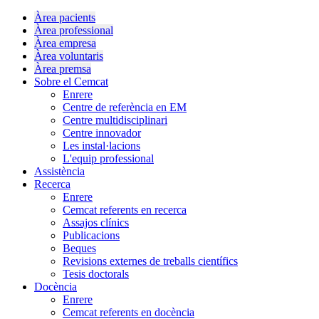
Àrea pacients
Àrea professional
Àrea empresa
Àrea voluntaris
Àrea premsa
Sobre el Cemcat
Enrere
Centre de referència en EM
Centre multidisciplinari
Centre innovador
Les instal·lacions
L'equip professional
Assistència
Recerca
Enrere
Cemcat referents en recerca
Assajos clínics
Publicacions
Beques
Revisions externes de treballs científics
Tesis doctorals
Docència
Enrere
Cemcat referents en docència