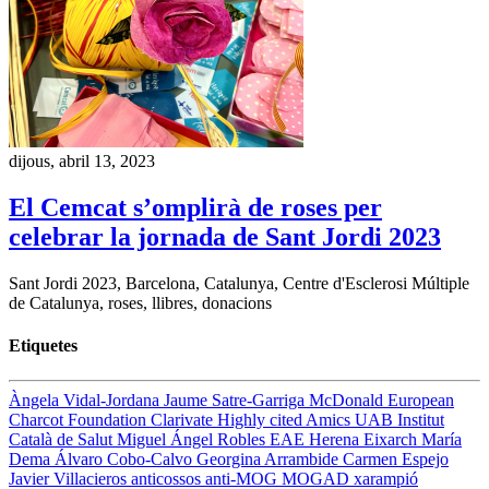
dijous, abril 13, 2023
El Cemcat s’omplirà de roses per
celebrar la jornada de Sant Jordi 2023
Sant Jordi 2023, Barcelona, Catalunya, Centre d'Esclerosi Múltiple
de Catalunya, roses, llibres, donacions
Etiquetes
Àngela Vidal-Jordana
Jaume Satre-Garriga
McDonald
European
Charcot Foundation
Clarivate
Highly cited
Amics UAB
Institut
Català de Salut
Miguel Ángel Robles
EAE
Herena Eixarch
María
Dema
Álvaro Cobo-Calvo
Georgina Arrambide
Carmen Espejo
Javier Villacieros
anticossos anti-MOG
MOGAD
xarampió