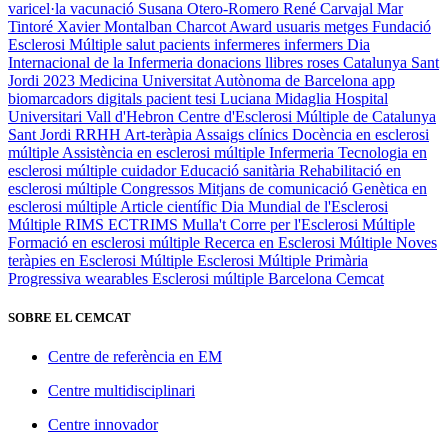
varicel·la
vacunació
Susana Otero-Romero
René Carvajal
Mar
Tintoré
Xavier Montalban
Charcot Award
usuaris
metges
Fundació
Esclerosi Múltiple
salut
pacients
infermeres
infermers
Dia
Internacional de la Infermeria
donacions
llibres
roses
Catalunya
Sant
Jordi 2023
Medicina
Universitat Autònoma de Barcelona
app
biomarcadors digitals
pacient
tesi
Luciana Midaglia
Hospital
Universitari Vall d'Hebron
Centre d'Esclerosi Múltiple de Catalunya
Sant Jordi
RRHH
Art-teràpia
Assaigs clínics
Docència en esclerosi
múltiple
Assistència en esclerosi múltiple
Infermeria
Tecnologia en
esclerosi múltiple
cuidador
Educació sanitària
Rehabilitació en
esclerosi múltiple
Congressos
Mitjans de comunicació
Genètica en
esclerosi múltiple
Article científic
Dia Mundial de l'Esclerosi
Múltiple
RIMS
ECTRIMS
Mulla't
Corre per l'Esclerosi Múltiple
Formació en esclerosi múltiple
Recerca en Esclerosi Múltiple
Noves
teràpies en Esclerosi Múltiple
Esclerosi Múltiple Primària
Progressiva
wearables
Esclerosi múltiple
Barcelona
Cemcat
SOBRE EL CEMCAT
Centre de referència en EM
Centre multidisciplinari
Centre innovador