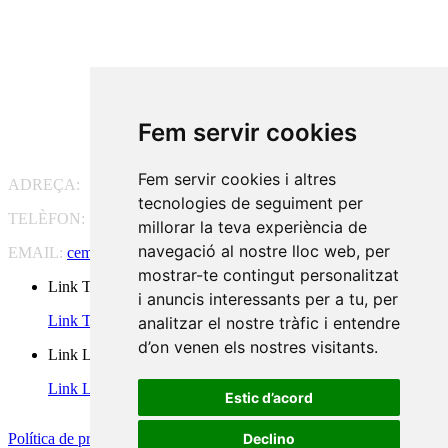
Fem servir cookies
Fem servir cookies i altres
ADREÇA:
Pg. Vall d'Hebron, 119-129, 08035 Barcelona
tecnologies de seguiment per
TELÈFON:
93 175 15 55
millorar la teva experiència de
navegació al nostre lloc web, per
EMAIL:
cem-cat@cem-cat.org
mostrar-te contingut personalitzat
Link Twitter
i anuncis interessants per a tu, per
Link Twitter
analitzar el nostre tràfic i entendre
d’on venen els nostres visitants.
Link Linkedin
Link Linkedin
Estic d’acord
Declino
Política de privacidad
|
Aviso legal
|
Política de cookies
|
Configurar