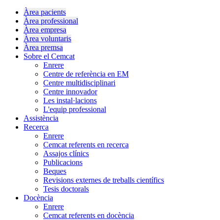
Àrea pacients
Àrea professional
Àrea empresa
Àrea voluntaris
Àrea premsa
Sobre el Cemcat
Enrere
Centre de referència en EM
Centre multidisciplinari
Centre innovador
Les instal·lacions
L'equip professional
Assistència
Recerca
Enrere
Cemcat referents en recerca
Assajos clínics
Publicacions
Beques
Revisions externes de treballs científics
Tesis doctorals
Docència
Enrere
Cemcat referents en docència