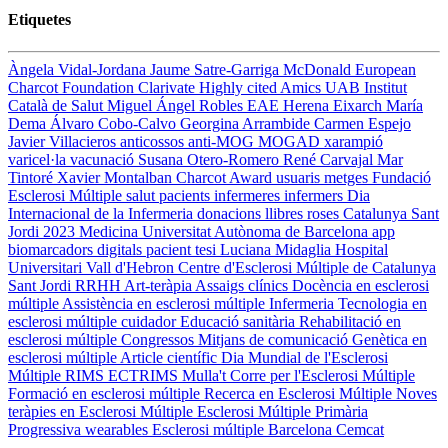
Etiquetes
Àngela Vidal-Jordana
Jaume Satre-Garriga
McDonald
European
Charcot Foundation
Clarivate
Highly cited
Amics UAB
Institut
Català de Salut
Miguel Ángel Robles
EAE
Herena Eixarch
María
Dema
Álvaro Cobo-Calvo
Georgina Arrambide
Carmen Espejo
Javier Villacieros
anticossos anti-MOG
MOGAD
xarampió
varicel·la
vacunació
Susana Otero-Romero
René Carvajal
Mar
Tintoré
Xavier Montalban
Charcot Award
usuaris
metges
Fundació
Esclerosi Múltiple
salut
pacients
infermeres
infermers
Dia
Internacional de la Infermeria
donacions
llibres
roses
Catalunya
Sant
Jordi 2023
Medicina
Universitat Autònoma de Barcelona
app
biomarcadors digitals
pacient
tesi
Luciana Midaglia
Hospital
Universitari Vall d'Hebron
Centre d'Esclerosi Múltiple de Catalunya
Sant Jordi
RRHH
Art-teràpia
Assaigs clínics
Docència en esclerosi
múltiple
Assistència en esclerosi múltiple
Infermeria
Tecnologia en
esclerosi múltiple
cuidador
Educació sanitària
Rehabilitació en
esclerosi múltiple
Congressos
Mitjans de comunicació
Genètica en
esclerosi múltiple
Article científic
Dia Mundial de l'Esclerosi
Múltiple
RIMS
ECTRIMS
Mulla't
Corre per l'Esclerosi Múltiple
Formació en esclerosi múltiple
Recerca en Esclerosi Múltiple
Noves
teràpies en Esclerosi Múltiple
Esclerosi Múltiple Primària
Progressiva
wearables
Esclerosi múltiple
Barcelona
Cemcat