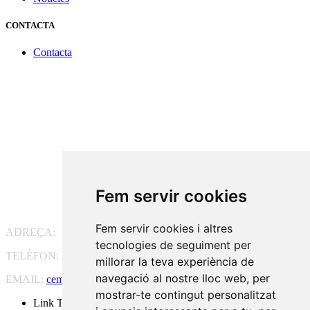
CONTACTA
Contacta
Fem servir cookies
Fem servir cookies i altres
ADREÇA:
Pg. Vall d'Hebron, 119-129, 08035 Barcelona
tecnologies de seguiment per
TELÈFON:
93 175 15 55
millorar la teva experiència de
navegació al nostre lloc web, per
EMAIL:
cem-cat@cem-cat.org
mostrar-te contingut personalitzat
Link Twitter