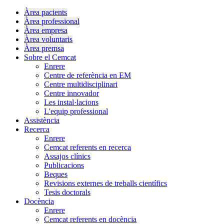
Àrea pacients
Àrea professional
Àrea empresa
Àrea voluntaris
Àrea premsa
Sobre el Cemcat
Enrere
Centre de referència en EM
Centre multidisciplinari
Centre innovador
Les instal·lacions
L'equip professional
Assistència
Recerca
Enrere
Cemcat referents en recerca
Assajos clínics
Publicacions
Beques
Revisions externes de treballs científics
Tesis doctorals
Docència
Enrere
Cemcat referents en docència