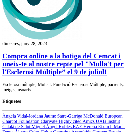
dimecres, juny 28, 2023
Compra online a la botiga del Cemcat i
uneix-te al nostre repte pel "Mulla't per
l'Esclerosi Múltiple” el 9 de juliol!
Esclerosi múltiple, Mulla't, Fundació Esclerosi Múltiple, pacients,
metges, usuaris
Etiquetes
Àngela Vidal-Jordana
Jaume Satre-Garriga
McDonald
European
Charcot Foundation
Clarivate
Highly cited
Amics UAB
Institut
Català de Salut
Miguel Ángel Robles
EAE
Herena Eixarch
María
Dema
Álvaro Cobo-Calvo
Georgina Arrambide
Carmen Espejo