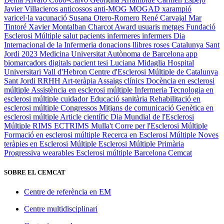
Javier Villacieros
anticossos anti-MOG
MOGAD
xarampió
varicel·la
vacunació
Susana Otero-Romero
René Carvajal
Mar
Tintoré
Xavier Montalban
Charcot Award
usuaris
metges
Fundació
Esclerosi Múltiple
salut
pacients
infermeres
infermers
Dia
Internacional de la Infermeria
donacions
llibres
roses
Catalunya
Sant
Jordi 2023
Medicina
Universitat Autònoma de Barcelona
app
biomarcadors digitals
pacient
tesi
Luciana Midaglia
Hospital
Universitari Vall d'Hebron
Centre d'Esclerosi Múltiple de Catalunya
Sant Jordi
RRHH
Art-teràpia
Assaigs clínics
Docència en esclerosi
múltiple
Assistència en esclerosi múltiple
Infermeria
Tecnologia en
esclerosi múltiple
cuidador
Educació sanitària
Rehabilitació en
esclerosi múltiple
Congressos
Mitjans de comunicació
Genètica en
esclerosi múltiple
Article científic
Dia Mundial de l'Esclerosi
Múltiple
RIMS
ECTRIMS
Mulla't
Corre per l'Esclerosi Múltiple
Formació en esclerosi múltiple
Recerca en Esclerosi Múltiple
Noves
teràpies en Esclerosi Múltiple
Esclerosi Múltiple Primària
Progressiva
wearables
Esclerosi múltiple
Barcelona
Cemcat
SOBRE EL CEMCAT
Centre de referència en EM
Centre multidisciplinari