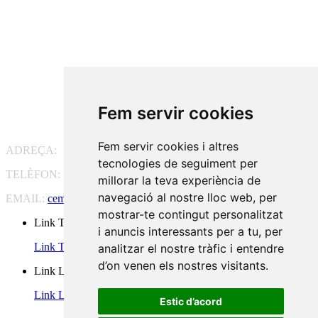
Fem servir cookies
Fem servir cookies i altres
ADREÇA:
Pg. Vall d'Hebron, 119-129, 08035 Barcelona
tecnologies de seguiment per
TELÈFON:
93 175 15 55
millorar la teva experiència de
navegació al nostre lloc web, per
EMAIL:
cem-cat@cem-cat.org
mostrar-te contingut personalitzat
Link Twitter
i anuncis interessants per a tu, per
Link Twitter
analitzar el nostre tràfic i entendre
d’on venen els nostres visitants.
Link Linkedin
Link Linkedin
Estic d’acord