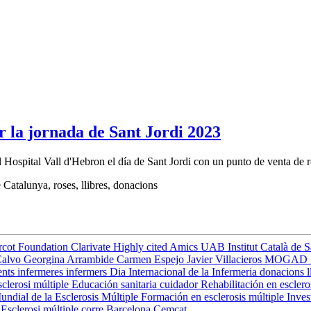
r la jornada de Sant Jordi 2023
ospital Vall d'Hebron el día de Sant Jordi con un punto de venta de ros
 Catalunya, roses, llibres, donacions
rcot Foundation
Clarivate
Highly cited
Amics UAB
Institut Català de 
Calvo
Georgina Arrambide
Carmen Espejo
Javier Villacieros
MOGAD
ents
infermeres
infermers
Dia Internacional de la Infermeria
donacions
l
clerosi múltiple
Educación sanitaria
cuidador
Rehabilitación en esclero
undial de la Esclerosis Múltiple
Formación en esclerosis múltiple
Inves
s
Esclerosi múltiple
corre
Barcelona
Cemcat