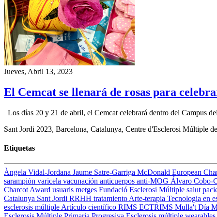
Jueves, Abril 13, 2023
El Cemcat se llenará de rosas para celebra
Los días 20 y 21 de abril, el Cemcat celebrará dentro del Campus del H
Sant Jordi 2023, Barcelona, Catalunya, Centre d'Esclerosi Múltiple de
Etiquetas
Àngela Vidal-Jordana
Jaume Satre-Garriga
McDonald
European Cha
sarampión
varicela
vacunación
anticuerpos anti-MOG
Álvaro Cobo-
Charcot Award
usuaris
metges
Fundació Esclerosi Múltiple
salut
paci
Catalunya
Sant Jordi
RRHH
tratamiento
Arte-terapia
Tecnologia en es
esclerosis múltiple
Artículo científico
RIMS
ECTRIMS
Mulla't
Día M
Esclerosis Múltiple Primaria Progresiva
Esclerosis múltiple
wearable