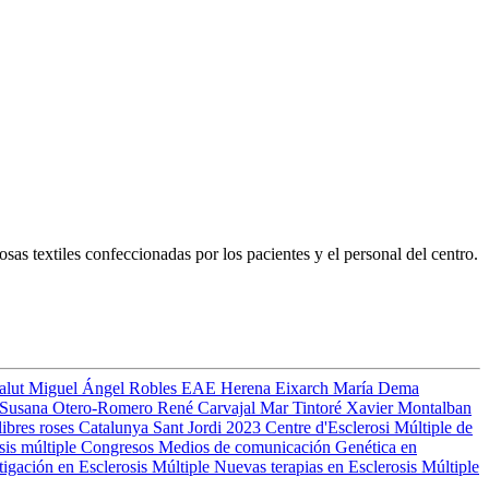
as textiles confeccionadas por los pacientes y el personal del centro.
Salut
Miguel Ángel Robles
EAE
Herena Eixarch
María Dema
Susana Otero-Romero
René Carvajal
Mar Tintoré
Xavier Montalban
libres
roses
Catalunya
Sant Jordi 2023
Centre d'Esclerosi Múltiple de
sis múltiple
Congresos
Medios de comunicación
Genética en
tigación en Esclerosis Múltiple
Nuevas terapias en Esclerosis Múltiple