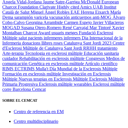
Àngela Vidal-Jordana
Jaume Satre-Garriga
McDonald
European
Charcot Foundation
Clarivate
Highly cited
Amics UAB
Institut
Català de Salut
Miguel Ángel Robles
EAE
Herena Eixarch
María
Dema
sarampión
varicela
vacunación
anticuerpos anti-MOG
Álvaro
Cobo-Calvo
Georgina Arrambide
Carmen Espejo
Javier Villacieros
MOGAD
Susana Otero-Romero
René Carvajal
Mar Tintoré
Xavier
Montalban
Charcot Award
usuaris
metges
Fundació Esclerosi
Múltiple
salut
pacients
infermeres
infermers
Dia Internacional de la
Infermeria
donacions
llibres
roses
Catalunya
Sant Jordi 2023
Centre
d'Esclerosi Múltiple de Catalunya
Sant Jordi
RRHH
tratamiento
Arte-terapia
Tecnologia en esclerosi múltiple
Educación sanitaria
cuidador
Rehabilitación en esclerosis múltiple
Congresos
Medios de
comunicación
Genética en esclerosis múltiple
Artículo científico
RIMS
ECTRIMS
Mulla't
Día Mundial de la Esclerosis Múltiple
Formación en esclerosis múltiple
Investigación en Esclerosis
Múltiple
Nuevas terapias en Esclerosis Múltiple
Esclerosis Múltiple
Primaria Progresiva
Esclerosis múltiple
wearables
Esclerosi múltiple
corre
Barcelona
Cemcat
SOBRE EL CEMCAT
Centro de referencia en EM
Centro multidisciplinario