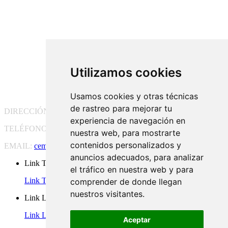
Utilizamos cookies
Usamos cookies y otras técnicas
de rastreo para mejorar tu
DIRECCIÓN:
Pg. Vall d'Hebron, 119-129, 08035 Barcelona
experiencia de navegación en
TELÉFONO:
(+34) 93 175 15 55
nuestra web, para mostrarte
contenidos personalizados y
EMAIL:
cem-cat@cem-cat.org
anuncios adecuados, para analizar
Link Twitter
el tráfico en nuestra web y para
Link Twitter
comprender de donde llegan
nuestros visitantes.
Link Linkedin
Link Linkedin
Aceptar