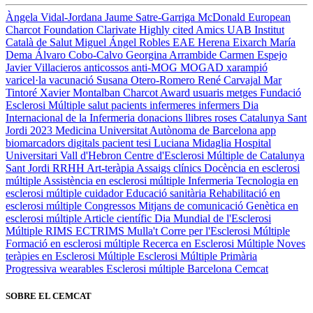
Àngela Vidal-Jordana
Jaume Satre-Garriga
McDonald
European
Charcot Foundation
Clarivate
Highly cited
Amics UAB
Institut
Català de Salut
Miguel Ángel Robles
EAE
Herena Eixarch
María
Dema
Álvaro Cobo-Calvo
Georgina Arrambide
Carmen Espejo
Javier Villacieros
anticossos anti-MOG
MOGAD
xarampió
varicel·la
vacunació
Susana Otero-Romero
René Carvajal
Mar
Tintoré
Xavier Montalban
Charcot Award
usuaris
metges
Fundació
Esclerosi Múltiple
salut
pacients
infermeres
infermers
Dia
Internacional de la Infermeria
donacions
llibres
roses
Catalunya
Sant
Jordi 2023
Medicina
Universitat Autònoma de Barcelona
app
biomarcadors digitals
pacient
tesi
Luciana Midaglia
Hospital
Universitari Vall d'Hebron
Centre d'Esclerosi Múltiple de Catalunya
Sant Jordi
RRHH
Art-teràpia
Assaigs clínics
Docència en esclerosi
múltiple
Assistència en esclerosi múltiple
Infermeria
Tecnologia en
esclerosi múltiple
cuidador
Educació sanitària
Rehabilitació en
esclerosi múltiple
Congressos
Mitjans de comunicació
Genètica en
esclerosi múltiple
Article científic
Dia Mundial de l'Esclerosi
Múltiple
RIMS
ECTRIMS
Mulla't
Corre per l'Esclerosi Múltiple
Formació en esclerosi múltiple
Recerca en Esclerosi Múltiple
Noves
teràpies en Esclerosi Múltiple
Esclerosi Múltiple Primària
Progressiva
wearables
Esclerosi múltiple
Barcelona
Cemcat
SOBRE EL CEMCAT