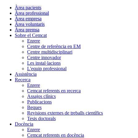
Àrea pacients
Àrea professional
Àrea empresa
Àrea voluntaris
Àrea premsa
Sobre el Cemcat
Enrere
Centre de referència en EM
Centre multidisciplinari
Centre innovador
Les instal·lacions
L'equip professional
Assistència
Recerca
Enrere
Cemcat referents en recerca
Assajos clínics
Publicacions
Beques
Revisions externes de treballs científics
Tesis doctorals
Docència
Enrere
Cemcat referents en docència