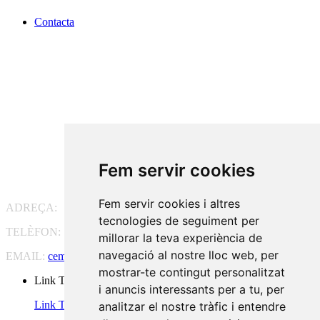
Contacta
Fem servir cookies
Fem servir cookies i altres
ADREÇA:
Pg. Vall d'Hebron, 119-129, 08035 Barcelona
tecnologies de seguiment per
TELÈFON:
93 175 15 55
millorar la teva experiència de
navegació al nostre lloc web, per
EMAIL:
cem-cat@cem-cat.org
mostrar-te contingut personalitzat
Link Twitter
i anuncis interessants per a tu, per
Link Twitter
analitzar el nostre tràfic i entendre