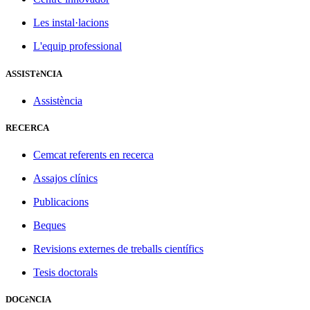
Les instal·lacions
L'equip professional
ASSISTèNCIA
Assistència
RECERCA
Cemcat referents en recerca
Assajos clínics
Publicacions
Beques
Revisions externes de treballs científics
Tesis doctorals
DOCèNCIA