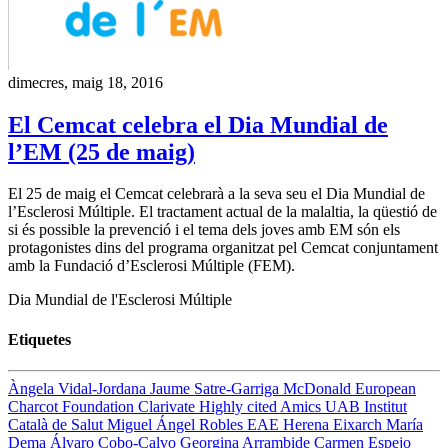
dimecres, maig 18, 2016
El Cemcat celebra el Dia Mundial de
l’EM (25 de maig)
El 25 de maig el Cemcat celebrarà a la seva seu el Dia Mundial de
l’Esclerosi Múltiple. El tractament actual de la malaltia, la qüestió de
si és possible la prevenció i el tema dels joves amb EM són els
protagonistes dins del programa organitzat pel Cemcat conjuntament
amb la Fundació d’Esclerosi Múltiple (FEM).
Dia Mundial de l'Esclerosi Múltiple
Etiquetes
Àngela Vidal-Jordana
Jaume Satre-Garriga
McDonald
European
Charcot Foundation
Clarivate
Highly cited
Amics UAB
Institut
Català de Salut
Miguel Ángel Robles
EAE
Herena Eixarch
María
Dema
Álvaro Cobo-Calvo
Georgina Arrambide
Carmen Espejo