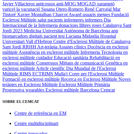
Javier Villacieros
anticossos anti-MOG
MOGAD
xarampió
varicel·la
vacunació
Susana Otero-Romero
René Carvajal
Mar
Tintoré
Xavier Montalban
Charcot Award
usuaris
metges
Fundació
Esclerosi Múltiple
salut
pacients
infermeres
infermers
Dia
Internacional de la Infermeria
donacions
llibres
roses
Catalunya
Sant
Jordi 2023
Medicina
Universitat Autònoma de Barcelona
app
biomarcadors digitals
pacient
tesi
Luciana Midaglia
Hospital
Universitari Vall d'Hebron
Centre d'Esclerosi Múltiple de Catalunya
Sant Jordi
RRHH
Art-teràpia
Assaigs clínics
Docència en esclerosi
múltiple
Assistència en esclerosi múltiple
Infermeria
Tecnologia en
esclerosi múltiple
cuidador
Educació sanitària
Rehabilitació en
esclerosi múltiple
Congressos
Mitjans de comunicació
Genètica en
esclerosi múltiple
Article científic
Dia Mundial de l'Esclerosi
Múltiple
RIMS
ECTRIMS
Mulla't
Corre per l'Esclerosi Múltiple
Formació en esclerosi múltiple
Recerca en Esclerosi Múltiple
Noves
teràpies en Esclerosi Múltiple
Esclerosi Múltiple Primària
Progressiva
wearables
Esclerosi múltiple
Barcelona
Cemcat
SOBRE EL CEMCAT
Centre de referència en EM
Centre multidisciplinari
Centre innovador