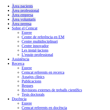
Àrea pacients
Àrea professional
Àrea empresa
Àrea voluntaris
Àrea premsa
Sobre el Cemcat
Enrere
Centre de referència en EM
Centre multidisciplinari
Centre innovador
Les instal·lacions
L'equip professional
Assistència
Recerca
Enrere
Cemcat referents en recerca
Assajos clínics
Publicacions
Beques
Revisions externes de treballs científics
Tesis doctorals
Docència
Enrere
Cemcat referents en docència