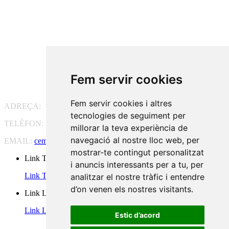
Fem servir cookies
Fem servir cookies i altres
ADREÇA:
Pg. Vall d'Hebron, 119-129, 08035 Barcelona
tecnologies de seguiment per
TELÈFON:
93 175 15 55
millorar la teva experiència de
navegació al nostre lloc web, per
EMAIL:
cem-cat@cem-cat.org
mostrar-te contingut personalitzat
Link Twitter
i anuncis interessants per a tu, per
Link Twitter
analitzar el nostre tràfic i entendre
d’on venen els nostres visitants.
Link Linkedin
Link Linkedin
Estic d’acord