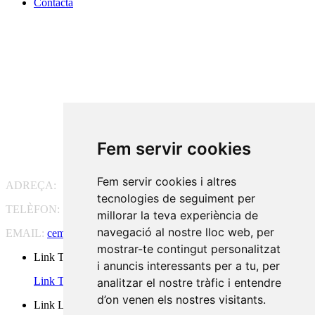
Contacta
Fem servir cookies
Fem servir cookies i altres
ADREÇA:
Pg. Vall d'Hebron, 119-129, 08035 Barcelona
tecnologies de seguiment per
TELÈFON:
93 175 15 55
millorar la teva experiència de
navegació al nostre lloc web, per
EMAIL:
cem-cat@cem-cat.org
mostrar-te contingut personalitzat
Link Twitter
i anuncis interessants per a tu, per
Link Twitter
analitzar el nostre tràfic i entendre
d’on venen els nostres visitants.
Link Linkedin