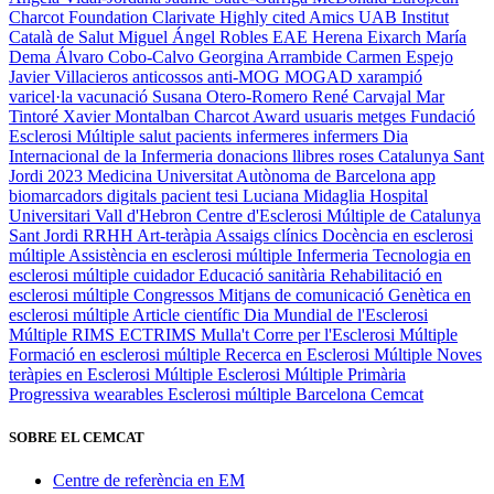
Charcot Foundation
Clarivate
Highly cited
Amics UAB
Institut
Català de Salut
Miguel Ángel Robles
EAE
Herena Eixarch
María
Dema
Álvaro Cobo-Calvo
Georgina Arrambide
Carmen Espejo
Javier Villacieros
anticossos anti-MOG
MOGAD
xarampió
varicel·la
vacunació
Susana Otero-Romero
René Carvajal
Mar
Tintoré
Xavier Montalban
Charcot Award
usuaris
metges
Fundació
Esclerosi Múltiple
salut
pacients
infermeres
infermers
Dia
Internacional de la Infermeria
donacions
llibres
roses
Catalunya
Sant
Jordi 2023
Medicina
Universitat Autònoma de Barcelona
app
biomarcadors digitals
pacient
tesi
Luciana Midaglia
Hospital
Universitari Vall d'Hebron
Centre d'Esclerosi Múltiple de Catalunya
Sant Jordi
RRHH
Art-teràpia
Assaigs clínics
Docència en esclerosi
múltiple
Assistència en esclerosi múltiple
Infermeria
Tecnologia en
esclerosi múltiple
cuidador
Educació sanitària
Rehabilitació en
esclerosi múltiple
Congressos
Mitjans de comunicació
Genètica en
esclerosi múltiple
Article científic
Dia Mundial de l'Esclerosi
Múltiple
RIMS
ECTRIMS
Mulla't
Corre per l'Esclerosi Múltiple
Formació en esclerosi múltiple
Recerca en Esclerosi Múltiple
Noves
teràpies en Esclerosi Múltiple
Esclerosi Múltiple Primària
Progressiva
wearables
Esclerosi múltiple
Barcelona
Cemcat
SOBRE EL CEMCAT
Centre de referència en EM