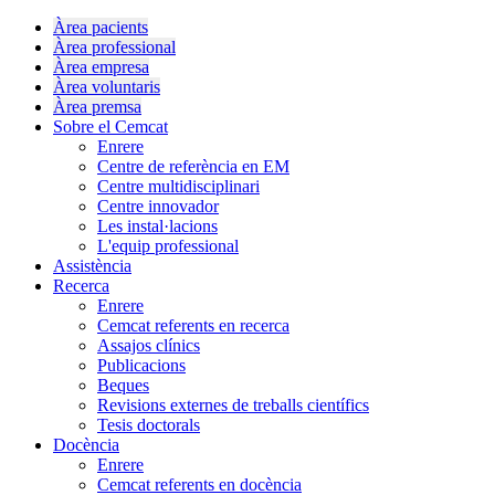
Àrea pacients
Àrea professional
Àrea empresa
Àrea voluntaris
Àrea premsa
Sobre el Cemcat
Enrere
Centre de referència en EM
Centre multidisciplinari
Centre innovador
Les instal·lacions
L'equip professional
Assistència
Recerca
Enrere
Cemcat referents en recerca
Assajos clínics
Publicacions
Beques
Revisions externes de treballs científics
Tesis doctorals
Docència
Enrere
Cemcat referents en docència