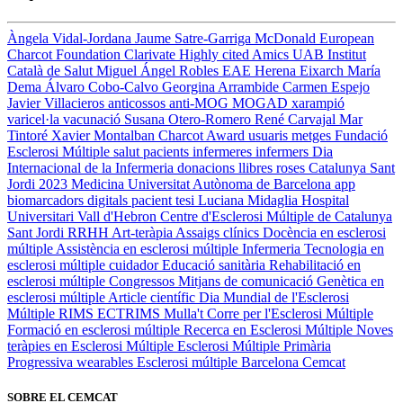
Àngela Vidal-Jordana
Jaume Satre-Garriga
McDonald
European
Charcot Foundation
Clarivate
Highly cited
Amics UAB
Institut
Català de Salut
Miguel Ángel Robles
EAE
Herena Eixarch
María
Dema
Álvaro Cobo-Calvo
Georgina Arrambide
Carmen Espejo
Javier Villacieros
anticossos anti-MOG
MOGAD
xarampió
varicel·la
vacunació
Susana Otero-Romero
René Carvajal
Mar
Tintoré
Xavier Montalban
Charcot Award
usuaris
metges
Fundació
Esclerosi Múltiple
salut
pacients
infermeres
infermers
Dia
Internacional de la Infermeria
donacions
llibres
roses
Catalunya
Sant
Jordi 2023
Medicina
Universitat Autònoma de Barcelona
app
biomarcadors digitals
pacient
tesi
Luciana Midaglia
Hospital
Universitari Vall d'Hebron
Centre d'Esclerosi Múltiple de Catalunya
Sant Jordi
RRHH
Art-teràpia
Assaigs clínics
Docència en esclerosi
múltiple
Assistència en esclerosi múltiple
Infermeria
Tecnologia en
esclerosi múltiple
cuidador
Educació sanitària
Rehabilitació en
esclerosi múltiple
Congressos
Mitjans de comunicació
Genètica en
esclerosi múltiple
Article científic
Dia Mundial de l'Esclerosi
Múltiple
RIMS
ECTRIMS
Mulla't
Corre per l'Esclerosi Múltiple
Formació en esclerosi múltiple
Recerca en Esclerosi Múltiple
Noves
teràpies en Esclerosi Múltiple
Esclerosi Múltiple Primària
Progressiva
wearables
Esclerosi múltiple
Barcelona
Cemcat
SOBRE EL CEMCAT