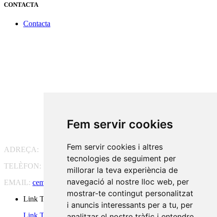
CONTACTA
Contacta
Fem servir cookies
Fem servir cookies i altres
ADREÇA:
Pg. Vall d'Hebron, 119-129, 08035 Barcelona
tecnologies de seguiment per
TELÈFON:
93 175 15 55
millorar la teva experiència de
navegació al nostre lloc web, per
EMAIL:
cem-cat@cem-cat.org
mostrar-te contingut personalitzat
Link Twitter
i anuncis interessants per a tu, per
Link Twitter
analitzar el nostre tràfic i entendre