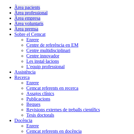
Àrea pacients
Àrea professional
Àrea empresa
Àrea voluntaris
Àrea premsa
Sobre el Cemcat
Enrere
Centre de referència en EM
Centre multidisciplinari
Centre innovador
Les instal·lacions
L'equip professional
Assistència
Recerca
Enrere
Cemcat referents en recerca
Assajos clínics
Publicacions
Beques
Revisions externes de treballs científics
Tesis doctorals
Docència
Enrere
Cemcat referents en docència