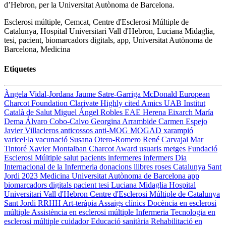
d’Hebron, per la Universitat Autònoma de Barcelona.
Esclerosi múltiple, Cemcat, Centre d'Esclerosi Múltiple de
Catalunya, Hospital Universitari Vall d'Hebron, Luciana Midaglia,
tesi, pacient, biomarcadors digitals, app, Universitat Autònoma de
Barcelona, Medicina
Etiquetes
Àngela Vidal-Jordana
Jaume Satre-Garriga
McDonald
European
Charcot Foundation
Clarivate
Highly cited
Amics UAB
Institut
Català de Salut
Miguel Ángel Robles
EAE
Herena Eixarch
María
Dema
Álvaro Cobo-Calvo
Georgina Arrambide
Carmen Espejo
Javier Villacieros
anticossos anti-MOG
MOGAD
xarampió
varicel·la
vacunació
Susana Otero-Romero
René Carvajal
Mar
Tintoré
Xavier Montalban
Charcot Award
usuaris
metges
Fundació
Esclerosi Múltiple
salut
pacients
infermeres
infermers
Dia
Internacional de la Infermeria
donacions
llibres
roses
Catalunya
Sant
Jordi 2023
Medicina
Universitat Autònoma de Barcelona
app
biomarcadors digitals
pacient
tesi
Luciana Midaglia
Hospital
Universitari Vall d'Hebron
Centre d'Esclerosi Múltiple de Catalunya
Sant Jordi
RRHH
Art-teràpia
Assaigs clínics
Docència en esclerosi
múltiple
Assistència en esclerosi múltiple
Infermeria
Tecnologia en
esclerosi múltiple
cuidador
Educació sanitària
Rehabilitació en