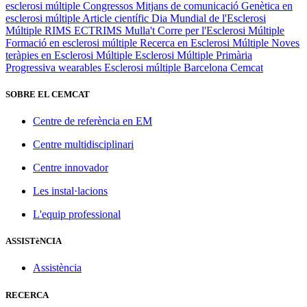
esclerosi múltiple
Congressos
Mitjans de comunicació
Genètica en
esclerosi múltiple
Article científic
Dia Mundial de l'Esclerosi
Múltiple
RIMS
ECTRIMS
Mulla't
Corre per l'Esclerosi Múltiple
Formació en esclerosi múltiple
Recerca en Esclerosi Múltiple
Noves
teràpies en Esclerosi Múltiple
Esclerosi Múltiple Primària
Progressiva
wearables
Esclerosi múltiple
Barcelona
Cemcat
SOBRE EL CEMCAT
Centre de referència en EM
Centre multidisciplinari
Centre innovador
Les instal·lacions
L'equip professional
ASSISTèNCIA
Assistència
RECERCA