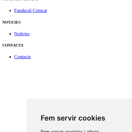
Fundació Cemcat
NOTíCIES
Notícies
CONTACTA
Contacta
Fem servir cookies
Fem servir cookies i altres