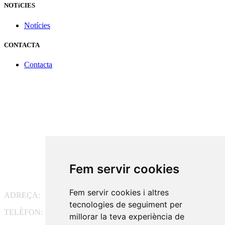
NOTíCIES
Notícies
CONTACTA
Contacta
Fem servir cookies
Fem servir cookies i altres
ADREÇA:
Pg. Vall d'Hebron, 119-129, 08035 Barcelona
tecnologies de seguiment per
TELÈFON:
93 175 15 55
millorar la teva experiència de