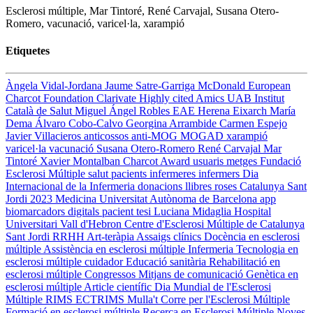
Esclerosi múltiple, Mar Tintoré, René Carvajal, Susana Otero-
Romero, vacunació, varicel·la, xarampió
Etiquetes
Àngela Vidal-Jordana
Jaume Satre-Garriga
McDonald
European
Charcot Foundation
Clarivate
Highly cited
Amics UAB
Institut
Català de Salut
Miguel Ángel Robles
EAE
Herena Eixarch
María
Dema
Álvaro Cobo-Calvo
Georgina Arrambide
Carmen Espejo
Javier Villacieros
anticossos anti-MOG
MOGAD
xarampió
varicel·la
vacunació
Susana Otero-Romero
René Carvajal
Mar
Tintoré
Xavier Montalban
Charcot Award
usuaris
metges
Fundació
Esclerosi Múltiple
salut
pacients
infermeres
infermers
Dia
Internacional de la Infermeria
donacions
llibres
roses
Catalunya
Sant
Jordi 2023
Medicina
Universitat Autònoma de Barcelona
app
biomarcadors digitals
pacient
tesi
Luciana Midaglia
Hospital
Universitari Vall d'Hebron
Centre d'Esclerosi Múltiple de Catalunya
Sant Jordi
RRHH
Art-teràpia
Assaigs clínics
Docència en esclerosi
múltiple
Assistència en esclerosi múltiple
Infermeria
Tecnologia en
esclerosi múltiple
cuidador
Educació sanitària
Rehabilitació en
esclerosi múltiple
Congressos
Mitjans de comunicació
Genètica en
esclerosi múltiple
Article científic
Dia Mundial de l'Esclerosi
Múltiple
RIMS
ECTRIMS
Mulla't
Corre per l'Esclerosi Múltiple
Formació en esclerosi múltiple
Recerca en Esclerosi Múltiple
Noves