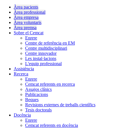
Àrea pacients
Àrea professional
Àrea empresa
Àrea voluntaris
Àrea premsa
Sobre el Cemcat
Enrere
Centre de referència en EM
Centre multidisciplinari
Centre innovador
Les instal·lacions
L'equip professional
Assistència
Recerca
Enrere
Cemcat referents en recerca
Assajos clínics
Publicacions
Beques
Revisions externes de treballs científics
Tesis doctorals
Docència
Enrere
Cemcat referents en docència