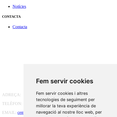
Notícies
CONTACTA
Contacta
Fem servir cookies
Fem servir cookies i altres
ADREÇA:
Pg. Vall d'Hebron, 119-129, 08035 Barcelona
tecnologies de seguiment per
TELÈFON:
93 175 15 55
millorar la teva experiència de
navegació al nostre lloc web, per
EMAIL:
cem-cat@cem-cat.org