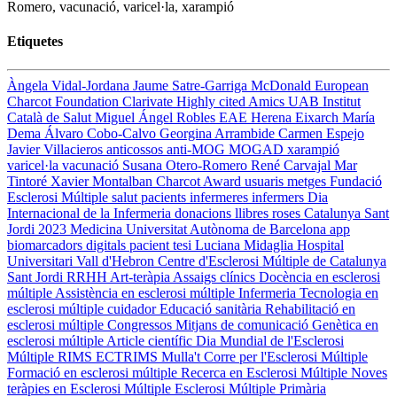
Romero, vacunació, varicel·la, xarampió
Etiquetes
Àngela Vidal-Jordana
Jaume Satre-Garriga
McDonald
European
Charcot Foundation
Clarivate
Highly cited
Amics UAB
Institut
Català de Salut
Miguel Ángel Robles
EAE
Herena Eixarch
María
Dema
Álvaro Cobo-Calvo
Georgina Arrambide
Carmen Espejo
Javier Villacieros
anticossos anti-MOG
MOGAD
xarampió
varicel·la
vacunació
Susana Otero-Romero
René Carvajal
Mar
Tintoré
Xavier Montalban
Charcot Award
usuaris
metges
Fundació
Esclerosi Múltiple
salut
pacients
infermeres
infermers
Dia
Internacional de la Infermeria
donacions
llibres
roses
Catalunya
Sant
Jordi 2023
Medicina
Universitat Autònoma de Barcelona
app
biomarcadors digitals
pacient
tesi
Luciana Midaglia
Hospital
Universitari Vall d'Hebron
Centre d'Esclerosi Múltiple de Catalunya
Sant Jordi
RRHH
Art-teràpia
Assaigs clínics
Docència en esclerosi
múltiple
Assistència en esclerosi múltiple
Infermeria
Tecnologia en
esclerosi múltiple
cuidador
Educació sanitària
Rehabilitació en
esclerosi múltiple
Congressos
Mitjans de comunicació
Genètica en
esclerosi múltiple
Article científic
Dia Mundial de l'Esclerosi
Múltiple
RIMS
ECTRIMS
Mulla't
Corre per l'Esclerosi Múltiple
Formació en esclerosi múltiple
Recerca en Esclerosi Múltiple
Noves
teràpies en Esclerosi Múltiple
Esclerosi Múltiple Primària