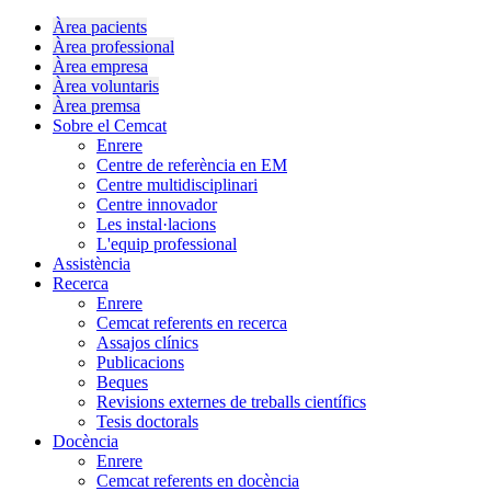
Àrea pacients
Àrea professional
Àrea empresa
Àrea voluntaris
Àrea premsa
Sobre el Cemcat
Enrere
Centre de referència en EM
Centre multidisciplinari
Centre innovador
Les instal·lacions
L'equip professional
Assistència
Recerca
Enrere
Cemcat referents en recerca
Assajos clínics
Publicacions
Beques
Revisions externes de treballs científics
Tesis doctorals
Docència
Enrere
Cemcat referents en docència