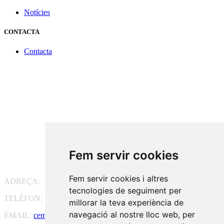
Notícies
CONTACTA
Contacta
Fem servir cookies
Fem servir cookies i altres
ADREÇA:
Pg. Vall d'Hebron, 119-129, 08035 Barcelona
tecnologies de seguiment per
TELÈFON:
93 175 15 55
millorar la teva experiència de
navegació al nostre lloc web, per
EMAIL:
cem-cat@cem-cat.org