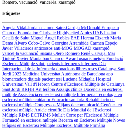
Romero, vacunació, varicel·la, xarampió
Etiquetes
Àngela Vidal-Jordana
Jaume Satre-Garriga
McDonald
European
Charcot Foundation
Clarivate
Highly cited
Amics UAB
Institut
Català de Salut
Miguel Ángel Robles
EAE
Herena Eixarch
María
Dema
Álvaro Cobo-Calvo
Georgina Arrambide
Carmen Espejo
Javier Villacieros
anticossos anti-MOG
MOGAD
xarampió
varicel·la
vacunació
Susana Otero-Romero
René Carvajal
Mar
Tintoré
Xavier Montalban
Charcot Award
usuaris
metges
Fundació
Esclerosi Múltiple
salut
pacients
infermeres
infermers
Dia
Internacional de la Infermeria
donacions
llibres
roses
Catalunya
Sant
Jordi 2023
Medicina
Universitat Autònoma de Barcelona
app
biomarcadors digitals
pacient
tesi
Luciana Midaglia
Hospital
Universitari Vall d'Hebron
Centre d'Esclerosi Múltiple de Catalunya
Sant Jordi
RRHH
Art-teràpia
Assaigs clínics
Docència en esclerosi
múltiple
Assistència en esclerosi múltiple
Infermeria
Tecnologia en
esclerosi múltiple
cuidador
Educació sanitària
Rehabilitació en
esclerosi múltiple
Congressos
Mitjans de comunicació
Genètica en
esclerosi múltiple
Article científic
Dia Mundial de l'Esclerosi
Múltiple
RIMS
ECTRIMS
Mulla't
Corre per l'Esclerosi Múltiple
Formació en esclerosi múltiple
Recerca en Esclerosi Múltiple
Noves
teràpies en Esclerosi Múltiple
Esclerosi Múltiple Primària