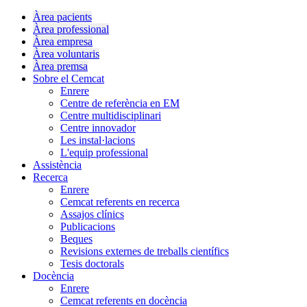
Àrea pacients
Àrea professional
Àrea empresa
Àrea voluntaris
Àrea premsa
Sobre el Cemcat
Enrere
Centre de referència en EM
Centre multidisciplinari
Centre innovador
Les instal·lacions
L'equip professional
Assistència
Recerca
Enrere
Cemcat referents en recerca
Assajos clínics
Publicacions
Beques
Revisions externes de treballs científics
Tesis doctorals
Docència
Enrere
Cemcat referents en docència