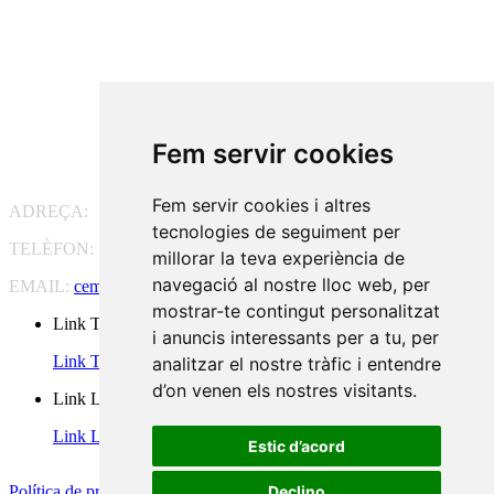
Fem servir cookies
Fem servir cookies i altres
ADREÇA:
Pg. Vall d'Hebron, 119-129, 08035 Barcelona
tecnologies de seguiment per
TELÈFON:
93 175 15 55
millorar la teva experiència de
navegació al nostre lloc web, per
EMAIL:
cem-cat@cem-cat.org
mostrar-te contingut personalitzat
Link Twitter
i anuncis interessants per a tu, per
Link Twitter
analitzar el nostre tràfic i entendre
d’on venen els nostres visitants.
Link Linkedin
Link Linkedin
Estic d’acord
Política de privacidad
|
Aviso legal
|
Política de cookies
|
Configurar
Declino