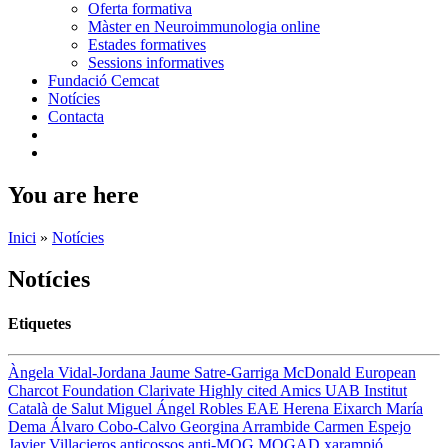
Oferta formativa
Màster en Neuroimmunologia online
Estades formatives
Sessions informatives
Fundació Cemcat
Notícies
Contacta
You are here
Inici
»
Notícies
Notícies
Etiquetes
Àngela Vidal-Jordana
Jaume Satre-Garriga
McDonald
European
Charcot Foundation
Clarivate
Highly cited
Amics UAB
Institut
Català de Salut
Miguel Ángel Robles
EAE
Herena Eixarch
María
Dema
Álvaro Cobo-Calvo
Georgina Arrambide
Carmen Espejo
Javier Villacieros
anticossos anti-MOG
MOGAD
xarampió