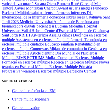
varicel·la
vacunació
Susana Otero-Romero
René Carvajal
Mar
Tintoré
Xavier Montalban
Charcot Award
usuaris
metges
Fundació
Esclerosi Múltiple
salut
pacients
infermeres
infermers
Dia
Internacional de la Infermeria
donacions
llibres
roses
Catalunya
Sant
Jordi 2023
Medicina
Universitat Autònoma de Barcelona
app
biomarcadors digitals
pacient
tesi
Luciana Midaglia
Hospital
Universitari Vall d'Hebron
Centre d'Esclerosi Múltiple de Catalunya
Sant Jordi
RRHH
Art-teràpia
Assaigs clínics
Docència en esclerosi
múltiple
Assistència en esclerosi múltiple
Infermeria
Tecnologia en
esclerosi múltiple
cuidador
Educació sanitària
Rehabilitació en
esclerosi múltiple
Congressos
Mitjans de comunicació
Genètica en
esclerosi múltiple
Article científic
Dia Mundial de l'Esclerosi
Múltiple
RIMS
ECTRIMS
Mulla't
Corre per l'Esclerosi Múltiple
Formació en esclerosi múltiple
Recerca en Esclerosi Múltiple
Noves
teràpies en Esclerosi Múltiple
Esclerosi Múltiple Primària
Progressiva
wearables
Esclerosi múltiple
Barcelona
Cemcat
SOBRE EL CEMCAT
Centre de referència en EM
Centre multidisciplinari
Centre innovador