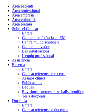
Àrea pacients
Àrea professional
Àrea empresa
Àrea voluntaris
Àrea premsa
Sobre el Cemcat
Enrere
Centre de referència en EM
Centre multidisciplinari
Centre innovador
Les instal·lacions
L'equip professional
Assistència
Recerca
Enrere
Cemcat referents en recerca
Assajos clínics
Publicacions
Beques
Revisions externes de treballs científics
Tesis doctorals
Docència
Enrere
Cemcat referents en docència