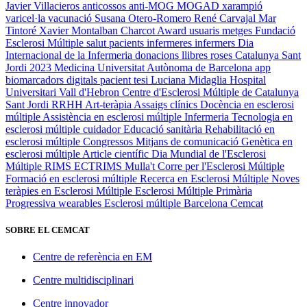
Javier Villacieros
anticossos anti-MOG
MOGAD
xarampió
varicel·la
vacunació
Susana Otero-Romero
René Carvajal
Mar
Tintoré
Xavier Montalban
Charcot Award
usuaris
metges
Fundació
Esclerosi Múltiple
salut
pacients
infermeres
infermers
Dia
Internacional de la Infermeria
donacions
llibres
roses
Catalunya
Sant
Jordi 2023
Medicina
Universitat Autònoma de Barcelona
app
biomarcadors digitals
pacient
tesi
Luciana Midaglia
Hospital
Universitari Vall d'Hebron
Centre d'Esclerosi Múltiple de Catalunya
Sant Jordi
RRHH
Art-teràpia
Assaigs clínics
Docència en esclerosi
múltiple
Assistència en esclerosi múltiple
Infermeria
Tecnologia en
esclerosi múltiple
cuidador
Educació sanitària
Rehabilitació en
esclerosi múltiple
Congressos
Mitjans de comunicació
Genètica en
esclerosi múltiple
Article científic
Dia Mundial de l'Esclerosi
Múltiple
RIMS
ECTRIMS
Mulla't
Corre per l'Esclerosi Múltiple
Formació en esclerosi múltiple
Recerca en Esclerosi Múltiple
Noves
teràpies en Esclerosi Múltiple
Esclerosi Múltiple Primària
Progressiva
wearables
Esclerosi múltiple
Barcelona
Cemcat
SOBRE EL CEMCAT
Centre de referència en EM
Centre multidisciplinari
Centre innovador