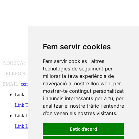
Fem servir cookies
Fem servir cookies i altres
ADREÇA:
Pg. Vall d'Hebron, 119-129, 08035 Barcelona
tecnologies de seguiment per
TELÈFON:
93 175 15 55
millorar la teva experiència de
navegació al nostre lloc web, per
EMAIL:
cem-cat@cem-cat.org
mostrar-te contingut personalitzat
Link Twitter
i anuncis interessants per a tu, per
Link Twitter
analitzar el nostre tràfic i entendre
d’on venen els nostres visitants.
Link Linkedin
Link Linkedin
Estic d’acord