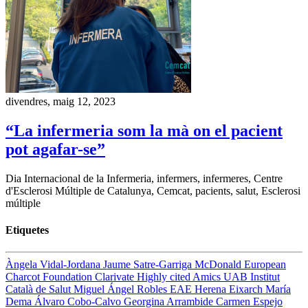
divendres, maig 12, 2023
“La infermeria som la mà on el pacient
pot agafar-se”
Dia Internacional de la Infermeria, infermers, infermeres, Centre
d'Esclerosi Múltiple de Catalunya, Cemcat, pacients, salut, Esclerosi
múltiple
Etiquetes
Àngela Vidal-Jordana
Jaume Satre-Garriga
McDonald
European
Charcot Foundation
Clarivate
Highly cited
Amics UAB
Institut
Català de Salut
Miguel Ángel Robles
EAE
Herena Eixarch
María
Dema
Álvaro Cobo-Calvo
Georgina Arrambide
Carmen Espejo