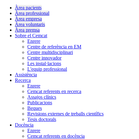
Àrea pacients
Àrea professional
Àrea empresa
Àrea voluntaris
Àrea premsa
Sobre el Cemcat
Enrere
Centre de referència en EM
Centre multidisciplinari
Centre innovador
Les instal·lacions
L'equip professional
Assistència
Recerca
Enrere
Cemcat referents en recerca
Assajos clínics
Publicacions
Beques
Revisions externes de treballs científics
Tesis doctorals
Docència
Enrere
Cemcat referents en docència