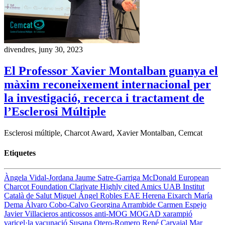
divendres, juny 30, 2023
El Professor Xavier Montalban guanya el
màxim reconeixement internacional per
la investigació, recerca i tractament de
l’Esclerosi Múltiple
Esclerosi múltiple, Charcot Award, Xavier Montalban, Cemcat
Etiquetes
Àngela Vidal-Jordana
Jaume Satre-Garriga
McDonald
European
Charcot Foundation
Clarivate
Highly cited
Amics UAB
Institut
Català de Salut
Miguel Ángel Robles
EAE
Herena Eixarch
María
Dema
Álvaro Cobo-Calvo
Georgina Arrambide
Carmen Espejo
Javier Villacieros
anticossos anti-MOG
MOGAD
xarampió
varicel·la
vacunació
Susana Otero-Romero
René Carvajal
Mar