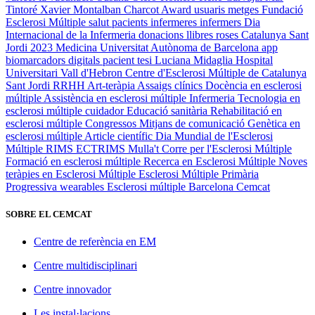
Tintoré
Xavier Montalban
Charcot Award
usuaris
metges
Fundació
Esclerosi Múltiple
salut
pacients
infermeres
infermers
Dia
Internacional de la Infermeria
donacions
llibres
roses
Catalunya
Sant
Jordi 2023
Medicina
Universitat Autònoma de Barcelona
app
biomarcadors digitals
pacient
tesi
Luciana Midaglia
Hospital
Universitari Vall d'Hebron
Centre d'Esclerosi Múltiple de Catalunya
Sant Jordi
RRHH
Art-teràpia
Assaigs clínics
Docència en esclerosi
múltiple
Assistència en esclerosi múltiple
Infermeria
Tecnologia en
esclerosi múltiple
cuidador
Educació sanitària
Rehabilitació en
esclerosi múltiple
Congressos
Mitjans de comunicació
Genètica en
esclerosi múltiple
Article científic
Dia Mundial de l'Esclerosi
Múltiple
RIMS
ECTRIMS
Mulla't
Corre per l'Esclerosi Múltiple
Formació en esclerosi múltiple
Recerca en Esclerosi Múltiple
Noves
teràpies en Esclerosi Múltiple
Esclerosi Múltiple Primària
Progressiva
wearables
Esclerosi múltiple
Barcelona
Cemcat
SOBRE EL CEMCAT
Centre de referència en EM
Centre multidisciplinari
Centre innovador
Les instal·lacions