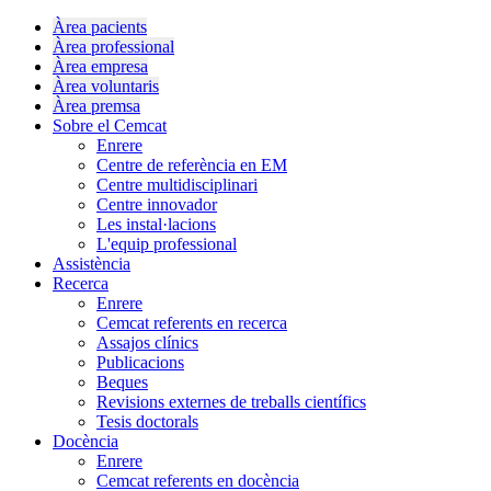
Àrea pacients
Àrea professional
Àrea empresa
Àrea voluntaris
Àrea premsa
Sobre el Cemcat
Enrere
Centre de referència en EM
Centre multidisciplinari
Centre innovador
Les instal·lacions
L'equip professional
Assistència
Recerca
Enrere
Cemcat referents en recerca
Assajos clínics
Publicacions
Beques
Revisions externes de treballs científics
Tesis doctorals
Docència
Enrere
Cemcat referents en docència