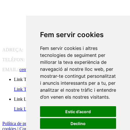
Fem servir cookies
Fem servir cookies i altres
ADREÇA:
Pg. Vall d'Hebron, 119-129, 08035 Barcelona
tecnologies de seguiment per
TELÈFON:
93 175 15 55
millorar la teva experiència de
navegació al nostre lloc web, per
EMAIL:
cem-cat@cem-cat.org
mostrar-te contingut personalitzat
Link Twitter
i anuncis interessants per a tu, per
Link Twitter
analitzar el nostre tràfic i entendre
d’on venen els nostres visitants.
Link Linkedin
Link Linkedin
Estic d’acord
Declino
Política de privacidad
|
Aviso legal
|
Política de cookies
|
Configurar
cookies
|
Condicions generals de contractació
|
Política de redes